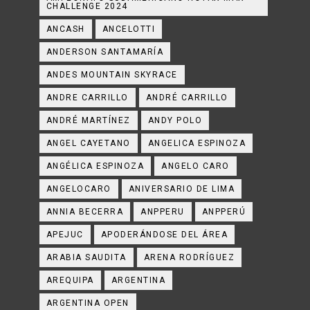
CHALLENGE 2024
ANCASH
ANCELOTTI
ANDERSON SANTAMARÍA
ANDES MOUNTAIN SKYRACE
ANDRE CARRILLO
ANDRÉ CARRILLO
ANDRÉ MARTÍNEZ
ANDY POLO
ANGEL CAYETANO
ANGELICA ESPINOZA
ANGÉLICA ESPINOZA
ANGELO CARO
ANGELOCARO
ANIVERSARIO DE LIMA
ANNIA BECERRA
ANPPERU
ANPPERÚ
APEJUC
APODERÁNDOSE DEL ÁREA
ARABIA SAUDITA
ARENA RODRÍGUEZ
AREQUIPA
ARGENTINA
ARGENTINA OPEN