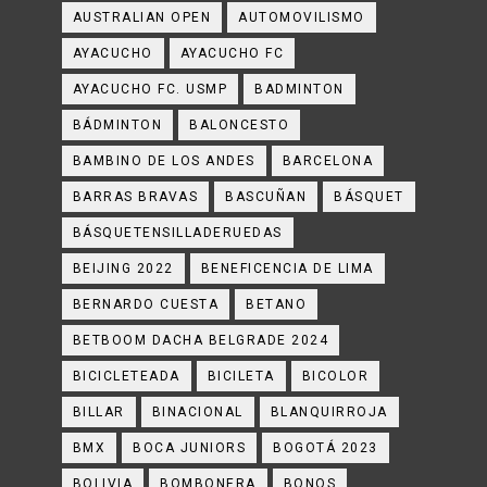
AUSTRALIAN OPEN
AUTOMOVILISMO
AYACUCHO
AYACUCHO FC
AYACUCHO FC. USMP
BADMINTON
BÁDMINTON
BALONCESTO
BAMBINO DE LOS ANDES
BARCELONA
BARRAS BRAVAS
BASCUÑAN
BÁSQUET
BÁSQUETENSILLADERUEDAS
BEIJING 2022
BENEFICENCIA DE LIMA
BERNARDO CUESTA
BETANO
BETBOOM DACHA BELGRADE 2024
BICICLETEADA
BICILETA
BICOLOR
BILLAR
BINACIONAL
BLANQUIRROJA
BMX
BOCA JUNIORS
BOGOTÁ 2023
BOLIVIA
BOMBONERA
BONOS