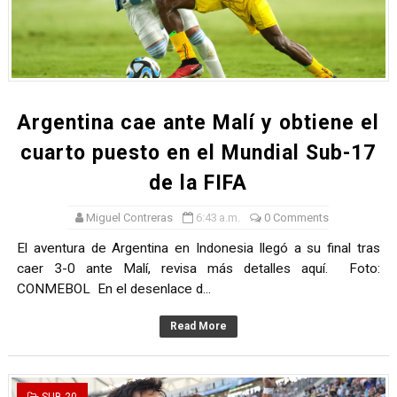
André Martínez gana el Rally de la Primavera del Rally M
DEPORTIVO MOQUEGUA DA EL PRIMER GOLPE Y SUEÑA
CLASIFICACIÓN AL MUNDIAL U20 Y NUEVO RÉCORD NAC
Argentina cae ante Malí y obtiene el
HEILBRUNN, DREYFUSS, VALTAYO, MONTES, CASTRO Y 
cuarto puesto en el Mundial Sub-17
de la FIFA
Unidos por el futuro del automovilismo peruano
Miguel Contreras
6:43 a.m.
0 Comments
El aventura de Argentina en Indonesia llegó a su final tras
caer 3-0 ante Malí, revisa más detalles aquí. Foto:
CONMEBOL En el desenlace d...
Read More