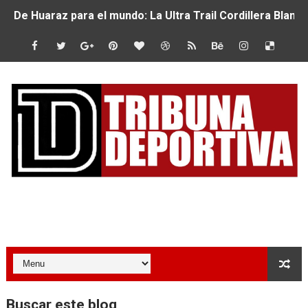
De Huaraz para el mundo: La Ultra Trail Cordillera Blan
Radamel Falcao: “Espero seguir construyendo un legado
MARATÓN DE LIMA: EL CHEQUEO MÉDICO COMO LA VE
CLAUDIO PIZARRO: "YO ESPERABA MUCHO MÁS DE CH
URUBAMBA CORONÓ A LOS ARGENTINOS GAJDOSECH Y 
SANTÍSIMO DOWNHILL 2026: CICLISTAS DE TODO EL C
Se inauguró el Campeonato Nacional Sub 15 de Vóley Ma
Tribuna Deportiva
ÁNGELO CARO SE CONSAGRA SUBCAMPEÓN MUNDIAL E
DOBLE ORO PERUANO EN CHILE: QUISPE Y ZEGARRA D
MÁS DE 1100 CORREDORES HICIERON HISTORIA EN EL 
Buscar este blog