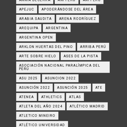
ANNIA BECERRA
ANPPERU
ANPPERÚ
APEJUC
APODERÁNDOSE DEL ÁREA
ARABIA SAUDITA
ARENA RODRÍGUEZ
AREQUIPA
ARGENTINA
ARGENTINA OPEN
ARKLON HUERTAS DEL PINO
ARRIBA PERÚ
ARTE SOBRE HIELO
ASES DE LA PISTA
ASOCIACIÓN NACIONAL PARALÍMPICA DEL
PERÚ
ASU 2025
ASUNCION 2022
ASUNCIÓN 2022
ASUNCIÓN 2025
ATE
ATENEA
ATHLETICS
ATLAS
ATLETA DEL AÑO 2024
ATLÉTICO MADRID
ATLETICO MINEIRO
ATLÉTICO UNIVERSIDAD