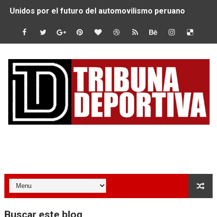
Unidos por el futuro del automovilismo peruano
De Huaraz para el mundo: La Ultra Trail Cordillera Blan
Radamel Falcao: “Espero seguir construyendo un legado
MARATÓN DE LIMA: EL CHEQUEO MÉDICO COMO LA VE
CLAUDIO PIZARRO: "YO ESPERABA MUCHO MÁS DE CH
URUBAMBA CORONÓ A LOS ARGENTINOS GAJDOSECH Y 
SANTÍSIMO DOWNHILL 2026: CICLISTAS DE TODO EL C
Tribuna Deportiva
Se inauguró el Campeonato Nacional Sub 15 de Vóley Ma
ÁNGELO CARO SE CONSAGRA SUBCAMPEÓN MUNDIAL E
DOBLE ORO PERUANO EN CHILE: QUISPE Y ZEGARRA D
Buscar este blog