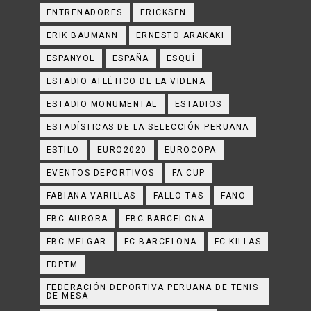
ENTRENADORES
ERICKSEN
ERIK BAUMANN
ERNESTO ARAKAKI
ESPANYOL
ESPAÑA
ESQUÍ
ESTADIO ATLÉTICO DE LA VIDENA
ESTADIO MONUMENTAL
ESTADIOS
ESTADÍSTICAS DE LA SELECCIÓN PERUANA
ESTILO
EURO2020
EUROCOPA
EVENTOS DEPORTIVOS
FA CUP
FABIANA VARILLAS
FALLO TAS
FANO
FBC AURORA
FBC BARCELONA
FBC MELGAR
FC BARCELONA
FC KILLAS
FDPTM
FEDERACIÓN DEPORTIVA PERUANA DE TENIS
DE MESA