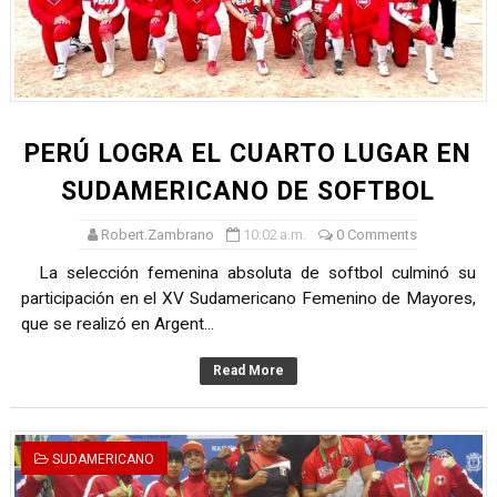
TODO O NADA: LA GRAN FINAL DEL RONEX 2025 SERÁ E
André Martínez gana el Rally de la Primavera del Rally M
DEPORTIVO MOQUEGUA DA EL PRIMER GOLPE Y SUEÑA
PERÚ LOGRA EL CUARTO LUGAR EN
CLASIFICACIÓN AL MUNDIAL U20 Y NUEVO RÉCORD NAC
SUDAMERICANO DE SOFTBOL
HEILBRUNN, DREYFUSS, VALTAYO, MONTES, CASTRO Y 
Robert.Zambrano
10:02 a.m.
0 Comments
La selección femenina absoluta de softbol culminó su
participación en el XV Sudamericano Femenino de Mayores,
que se realizó en Argent...
Read More
SUDAMERICANO