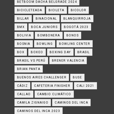
BETBOOM DACHA BELGRADE 2024
BICICLETEADA
BICILETA
BICOLOR
BILLAR
BINACIONAL
BLANQUIRROJA
BMX
BOCA JUNIORS
BOGOTÁ 2023
BOLIVIA
BOMBONERA
BONOS
BOSNIA
BOWLING
BOWLING CENTER
BOX
BOXEO
BOXING DAY
BRASIL
BRASIL VS PERÚ
BRENER VALENCIA
BRIAN PANTA
BUENOS AIRES CHALLENGER
BUSE
CÁDIZ
CAFETERIA FINISHER
CALI 2021
CALLAO
CAMBIO CLIMÁTICO
CAMILA ZIGNAIGO
CAMINOS DEL INCA
CAMINOS DEL INCA 2023