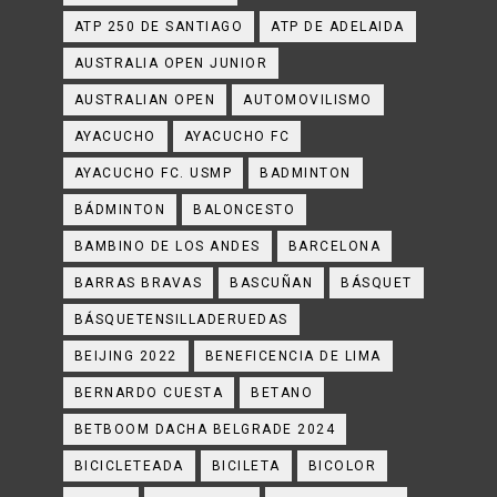
ATP 250 DE SANTIAGO
ATP DE ADELAIDA
AUSTRALIA OPEN JUNIOR
AUSTRALIAN OPEN
AUTOMOVILISMO
AYACUCHO
AYACUCHO FC
AYACUCHO FC. USMP
BADMINTON
BÁDMINTON
BALONCESTO
BAMBINO DE LOS ANDES
BARCELONA
BARRAS BRAVAS
BASCUÑAN
BÁSQUET
BÁSQUETENSILLADERUEDAS
BEIJING 2022
BENEFICENCIA DE LIMA
BERNARDO CUESTA
BETANO
BETBOOM DACHA BELGRADE 2024
BICICLETEADA
BICILETA
BICOLOR