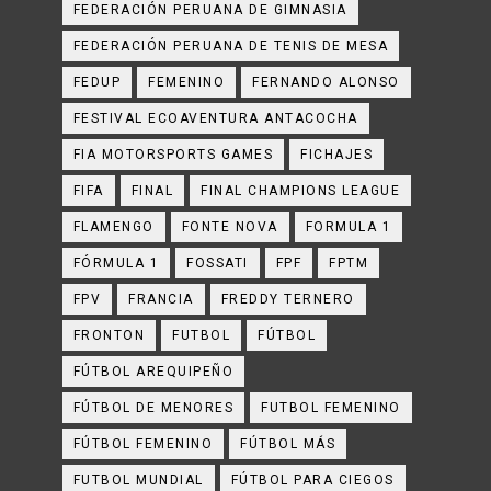
FEDERACIÓN PERUANA DE GIMNASIA
FEDERACIÓN PERUANA DE TENIS DE MESA
FEDUP
FEMENINO
FERNANDO ALONSO
FESTIVAL ECOAVENTURA ANTACOCHA
FIA MOTORSPORTS GAMES
FICHAJES
FIFA
FINAL
FINAL CHAMPIONS LEAGUE
FLAMENGO
FONTE NOVA
FORMULA 1
FÓRMULA 1
FOSSATI
FPF
FPTM
FPV
FRANCIA
FREDDY TERNERO
FRONTON
FUTBOL
FÚTBOL
FÚTBOL AREQUIPEÑO
FÚTBOL DE MENORES
FUTBOL FEMENINO
FÚTBOL FEMENINO
FÚTBOL MÁS
FUTBOL MUNDIAL
FÚTBOL PARA CIEGOS