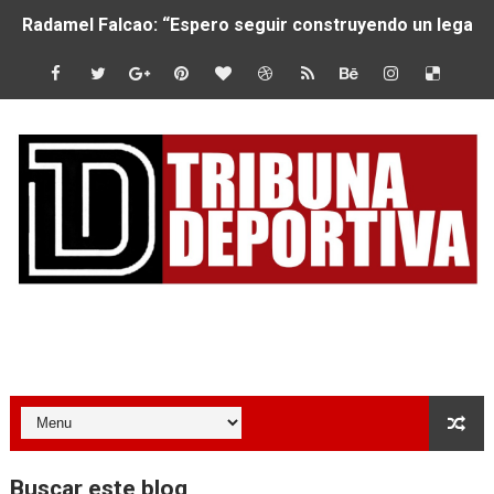
Radamel Falcao: “Espero seguir construyendo un legado
MARATÓN DE LIMA: EL CHEQUEO MÉDICO COMO LA VE
CLAUDIO PIZARRO: "YO ESPERABA MUCHO MÁS DE CH
URUBAMBA CORONÓ A LOS ARGENTINOS GAJDOSECH Y 
SANTÍSIMO DOWNHILL 2026: CICLISTAS DE TODO EL C
Se inauguró el Campeonato Nacional Sub 15 de Vóley Ma
ÁNGELO CARO SE CONSAGRA SUBCAMPEÓN MUNDIAL E
Tribuna Deportiva
DOBLE ORO PERUANO EN CHILE: QUISPE Y ZEGARRA D
MÁS DE 1100 CORREDORES HICIERON HISTORIA EN EL 
JOSÉ MANUEL QUISPE SE LLEVA EL PRIMER PUESTO EN
Buscar este blog