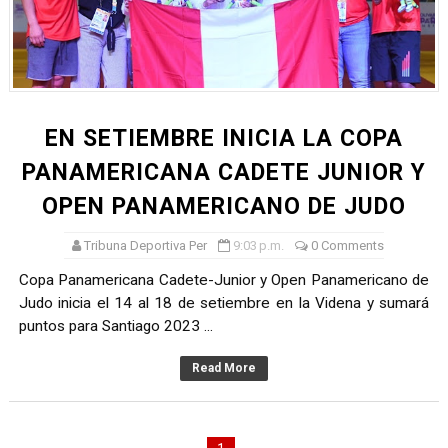
DEPORTIVO MOQUEGUA DA EL PRIMER GOLPE Y SUEÑA
CLASIFICACIÓN AL MUNDIAL U20 Y NUEVO RÉCORD NAC
HEILBRUNN, DREYFUSS, VALTAYO, MONTES, CASTRO Y 
EN SETIEMBRE INICIA LA COPA
Unidos por el futuro del automovilismo peruano
PANAMERICANA CADETE JUNIOR Y
OPEN PANAMERICANO DE JUDO
De Huaraz para el mundo: La Ultra Trail Cordillera Blan
Tribuna Deportiva Per
9:03 p.m.
0 Comments
Copa Panamericana Cadete-Junior y Open Panamericano de
Judo inicia el 14 al 18 de setiembre en la Videna y sumará
puntos para Santiago 2023 ...
Read More