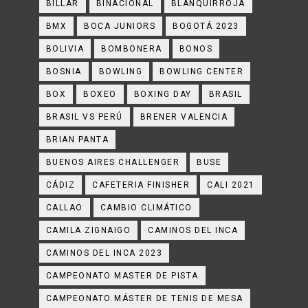
BILLAR
BINACIONAL
BLANQUIRROJA
BMX
BOCA JUNIORS
BOGOTÁ 2023
BOLIVIA
BOMBONERA
BONOS
BOSNIA
BOWLING
BOWLING CENTER
BOX
BOXEO
BOXING DAY
BRASIL
BRASIL VS PERÚ
BRENER VALENCIA
BRIAN PANTA
BUENOS AIRES CHALLENGER
BUSE
CÁDIZ
CAFETERIA FINISHER
CALI 2021
CALLAO
CAMBIO CLIMÁTICO
CAMILA ZIGNAIGO
CAMINOS DEL INCA
CAMINOS DEL INCA 2023
CAMPEONATO MASTER DE PISTA
CAMPEONATO MÁSTER DE TENIS DE MESA