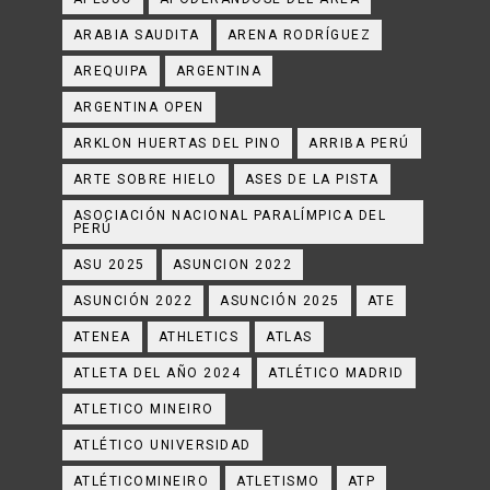
ARABIA SAUDITA
ARENA RODRÍGUEZ
AREQUIPA
ARGENTINA
ARGENTINA OPEN
ARKLON HUERTAS DEL PINO
ARRIBA PERÚ
ARTE SOBRE HIELO
ASES DE LA PISTA
ASOCIACIÓN NACIONAL PARALÍMPICA DEL
PERÚ
ASU 2025
ASUNCION 2022
ASUNCIÓN 2022
ASUNCIÓN 2025
ATE
ATENEA
ATHLETICS
ATLAS
ATLETA DEL AÑO 2024
ATLÉTICO MADRID
ATLETICO MINEIRO
ATLÉTICO UNIVERSIDAD
ATLÉTICOMINEIRO
ATLETISMO
ATP