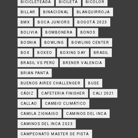
BICICLETEADA
BICILETA
BICOLOR
BILLAR
BINACIONAL
BLANQUIRROJA
BMX
BOCA JUNIORS
BOGOTÁ 2023
BOLIVIA
BOMBONERA
BONOS
BOSNIA
BOWLING
BOWLING CENTER
BOX
BOXEO
BOXING DAY
BRASIL
BRASIL VS PERÚ
BRENER VALENCIA
BRIAN PANTA
BUENOS AIRES CHALLENGER
BUSE
CÁDIZ
CAFETERIA FINISHER
CALI 2021
CALLAO
CAMBIO CLIMÁTICO
CAMILA ZIGNAIGO
CAMINOS DEL INCA
CAMINOS DEL INCA 2023
CAMPEONATO MASTER DE PISTA