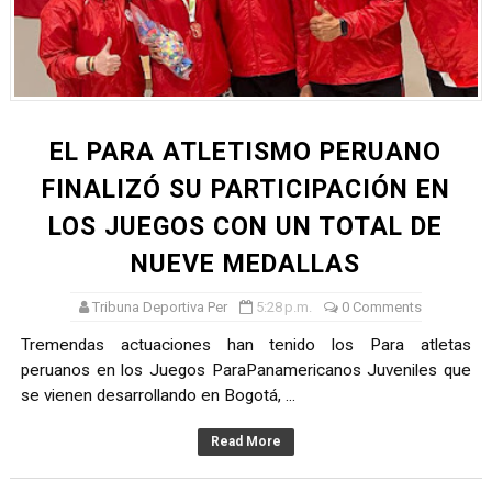
TODO O NADA: LA GRAN FINAL DEL RONEX 2025 SERÁ E
André Martínez gana el Rally de la Primavera del Rally M
DEPORTIVO MOQUEGUA DA EL PRIMER GOLPE Y SUEÑA
EL PARA ATLETISMO PERUANO
CLASIFICACIÓN AL MUNDIAL U20 Y NUEVO RÉCORD NAC
FINALIZÓ SU PARTICIPACIÓN EN
LOS JUEGOS CON UN TOTAL DE
HEILBRUNN, DREYFUSS, VALTAYO, MONTES, CASTRO Y 
NUEVE MEDALLAS
Unidos por el futuro del automovilismo peruano
Tribuna Deportiva Per
5:28 p.m.
0 Comments
Tremendas actuaciones han tenido los Para atletas
peruanos en los Juegos ParaPanamericanos Juveniles que
se vienen desarrollando en Bogotá, ...
Read More