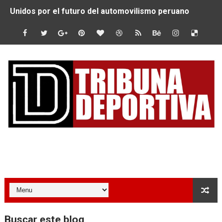
Unidos por el futuro del automovilismo peruano
De Huaraz para el mundo: La Ultra Trail Cordillera Blan
Radamel Falcao: “Espero seguir construyendo un legado
MARATÓN DE LIMA: EL CHEQUEO MÉDICO COMO LA VE
CLAUDIO PIZARRO: "YO ESPERABA MUCHO MÁS DE CH
URUBAMBA CORONÓ A LOS ARGENTINOS GAJDOSECH Y 
SANTÍSIMO DOWNHILL 2026: CICLISTAS DE TODO EL C
Tribuna Deportiva
Se inauguró el Campeonato Nacional Sub 15 de Vóley Ma
ÁNGELO CARO SE CONSAGRA SUBCAMPEÓN MUNDIAL E
DOBLE ORO PERUANO EN CHILE: QUISPE Y ZEGARRA D
Buscar este blog