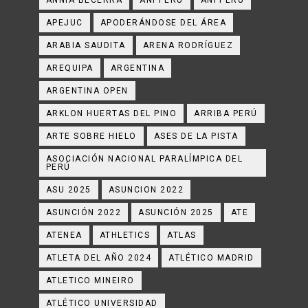
ANNIA BECERRA
ANPPERU
ANPPERÚ
APEJUC
APODERÁNDOSE DEL ÁREA
ARABIA SAUDITA
ARENA RODRÍGUEZ
AREQUIPA
ARGENTINA
ARGENTINA OPEN
ARKLON HUERTAS DEL PINO
ARRIBA PERÚ
ARTE SOBRE HIELO
ASES DE LA PISTA
ASOCIACIÓN NACIONAL PARALÍMPICA DEL
PERÚ
ASU 2025
ASUNCION 2022
ASUNCIÓN 2022
ASUNCIÓN 2025
ATE
ATENEA
ATHLETICS
ATLAS
ATLETA DEL AÑO 2024
ATLÉTICO MADRID
ATLETICO MINEIRO
ATLÉTICO UNIVERSIDAD