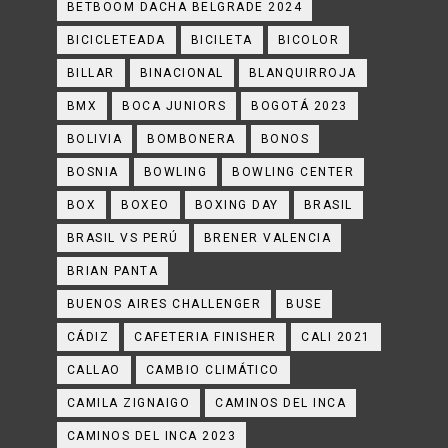
BETBOOM DACHA BELGRADE 2024
BICICLETEADA
BICILETA
BICOLOR
BILLAR
BINACIONAL
BLANQUIRROJA
BMX
BOCA JUNIORS
BOGOTÁ 2023
BOLIVIA
BOMBONERA
BONOS
BOSNIA
BOWLING
BOWLING CENTER
BOX
BOXEO
BOXING DAY
BRASIL
BRASIL VS PERÚ
BRENER VALENCIA
BRIAN PANTA
BUENOS AIRES CHALLENGER
BUSE
CÁDIZ
CAFETERIA FINISHER
CALI 2021
CALLAO
CAMBIO CLIMÁTICO
CAMILA ZIGNAIGO
CAMINOS DEL INCA
CAMINOS DEL INCA 2023