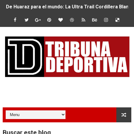
Radamel Falcao: “Espero seguir construyendo un legado
MARATÓN DE LIMA: EL CHEQUEO MÉDICO COMO LA VE
CLAUDIO PIZARRO: "YO ESPERABA MUCHO MÁS DE CH
URUBAMBA CORONÓ A LOS ARGENTINOS GAJDOSECH Y 
SANTÍSIMO DOWNHILL 2026: CICLISTAS DE TODO EL C
Se inauguró el Campeonato Nacional Sub 15 de Vóley Ma
ÁNGELO CARO SE CONSAGRA SUBCAMPEÓN MUNDIAL E
Tribuna Deportiva
DOBLE ORO PERUANO EN CHILE: QUISPE Y ZEGARRA D
MÁS DE 1100 CORREDORES HICIERON HISTORIA EN EL 
JOSÉ MANUEL QUISPE SE LLEVA EL PRIMER PUESTO EN
Buscar este blog