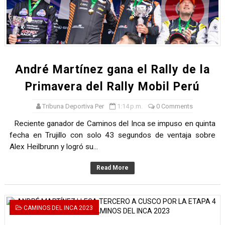
DEPORTIVO MOQUEGUA DA EL PRIMER GOLPE Y SUEÑA
CLASIFICACIÓN AL MUNDIAL U20 Y NUEVO RÉCORD NAC
HEILBRUNN, DREYFUSS, VALTAYO, MONTES, CASTRO Y 
André Martínez gana el Rally de la
Unidos por el futuro del automovilismo peruano
Primavera del Rally Mobil Perú
De Huaraz para el mundo: La Ultra Trail Cordillera Blan
Tribuna Deportiva Per
1:14 p.m.
0 Comments
Reciente ganador de Caminos del Inca se impuso en quinta
fecha en Trujillo con solo 43 segundos de ventaja sobre
Alex Heilbrunn y logró su...
Read More
CAMINOS DEL INCA 2023