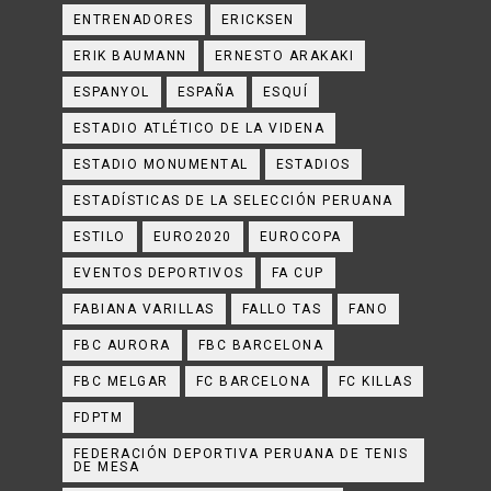
ENTRENADORES
ERICKSEN
ERIK BAUMANN
ERNESTO ARAKAKI
ESPANYOL
ESPAÑA
ESQUÍ
ESTADIO ATLÉTICO DE LA VIDENA
ESTADIO MONUMENTAL
ESTADIOS
ESTADÍSTICAS DE LA SELECCIÓN PERUANA
ESTILO
EURO2020
EUROCOPA
EVENTOS DEPORTIVOS
FA CUP
FABIANA VARILLAS
FALLO TAS
FANO
FBC AURORA
FBC BARCELONA
FBC MELGAR
FC BARCELONA
FC KILLAS
FDPTM
FEDERACIÓN DEPORTIVA PERUANA DE TENIS
DE MESA