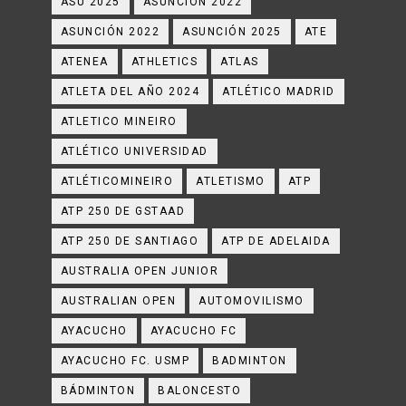
ASU 2025
ASUNCION 2022
ASUNCIÓN 2022
ASUNCIÓN 2025
ATE
ATENEA
ATHLETICS
ATLAS
ATLETA DEL AÑO 2024
ATLÉTICO MADRID
ATLETICO MINEIRO
ATLÉTICO UNIVERSIDAD
ATLÉTICOMINEIRO
ATLETISMO
ATP
ATP 250 DE GSTAAD
ATP 250 DE SANTIAGO
ATP DE ADELAIDA
AUSTRALIA OPEN JUNIOR
AUSTRALIAN OPEN
AUTOMOVILISMO
AYACUCHO
AYACUCHO FC
AYACUCHO FC. USMP
BADMINTON
BÁDMINTON
BALONCESTO