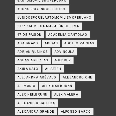
#AUTOMOVILISMOPERUANO
#CONSTRUYENDOELFUTURO
#UNIDOSPORELAUTOMOVILISMOPERUANO
116° KIA MEDIA MARATÓN DE LIMA
97 DE PASIÓN
ACADEMIA CANTOLAO
ADA BRAVO
ADIDAS
ADOLFO VARGAS
ADRIÁN RUBIÑOS
ADVINCULA
AGUAS ABIERTAS
AJEDREZ
AKIRA KATO
AL FATEH
ALEJANDRA ARÉVALO
ALEJANDRO CHE
ALEMANIA
ALEX HAILBRUNN
ALEX HEILBRUNN
ALEX VALERA
ALEXANDER CALLENS
ALEXANDRA GRANDE
ALFONSO BARCO