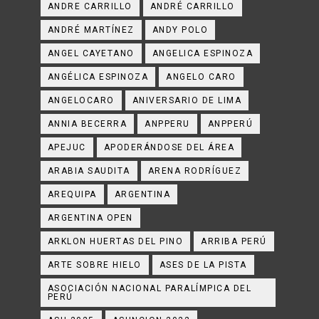
ANDRE CARRILLO
ANDRÉ CARRILLO
ANDRÉ MARTÍNEZ
ANDY POLO
ANGEL CAYETANO
ANGELICA ESPINOZA
ANGÉLICA ESPINOZA
ANGELO CARO
ANGELOCARO
ANIVERSARIO DE LIMA
ANNIA BECERRA
ANPPERU
ANPPERÚ
APEJUC
APODERÁNDOSE DEL ÁREA
ARABIA SAUDITA
ARENA RODRÍGUEZ
AREQUIPA
ARGENTINA
ARGENTINA OPEN
ARKLON HUERTAS DEL PINO
ARRIBA PERÚ
ARTE SOBRE HIELO
ASES DE LA PISTA
ASOCIACIÓN NACIONAL PARALÍMPICA DEL
PERÚ