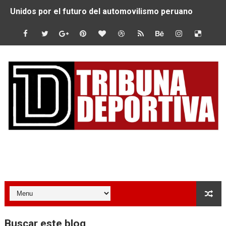
Unidos por el futuro del automovilismo peruano
De Huaraz para el mundo: La Ultra Trail Cordillera Blan
Radamel Falcao: “Espero seguir construyendo un legado
MARATÓN DE LIMA: EL CHEQUEO MÉDICO COMO LA VE
CLAUDIO PIZARRO: "YO ESPERABA MUCHO MÁS DE CH
URUBAMBA CORONÓ A LOS ARGENTINOS GAJDOSECH Y 
SANTÍSIMO DOWNHILL 2026: CICLISTAS DE TODO EL C
Tribuna Deportiva
Se inauguró el Campeonato Nacional Sub 15 de Vóley Ma
ÁNGELO CARO SE CONSAGRA SUBCAMPEÓN MUNDIAL E
DOBLE ORO PERUANO EN CHILE: QUISPE Y ZEGARRA D
Buscar este blog