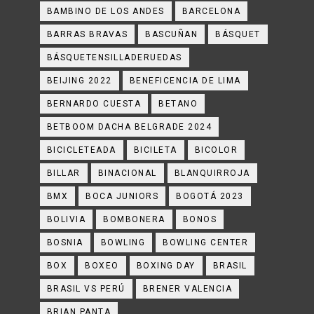
BAMBINO DE LOS ANDES
BARCELONA
BARRAS BRAVAS
BASCUÑAN
BÁSQUET
BÁSQUETENSILLADERUEDAS
BEIJING 2022
BENEFICENCIA DE LIMA
BERNARDO CUESTA
BETANO
BETBOOM DACHA BELGRADE 2024
BICICLETEADA
BICILETA
BICOLOR
BILLAR
BINACIONAL
BLANQUIRROJA
BMX
BOCA JUNIORS
BOGOTÁ 2023
BOLIVIA
BOMBONERA
BONOS
BOSNIA
BOWLING
BOWLING CENTER
BOX
BOXEO
BOXING DAY
BRASIL
BRASIL VS PERÚ
BRENER VALENCIA
BRIAN PANTA