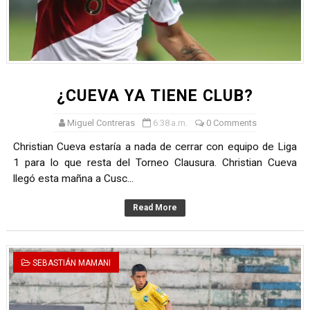
TODO O NADA: LA GRAN FINAL DEL RONEX 2025 SERÁ E
André Martínez gana el Rally de la Primavera del Rally M
DEPORTIVO MOQUEGUA DA EL PRIMER GOLPE Y SUEÑA
¿CUEVA YA TIENE CLUB?
CLASIFICACIÓN AL MUNDIAL U20 Y NUEVO RÉCORD NAC
Miguel Contreras
6:38 a.m.
0 Comments
HEILBRUNN, DREYFUSS, VALTAYO, MONTES, CASTRO Y 
Christian Cueva estaría a nada de cerrar con equipo de Liga
1 para lo que resta del Torneo Clausura. Christian Cueva
llegó esta mañna a Cusc...
Read More
SEBASTIÁN MAMANI