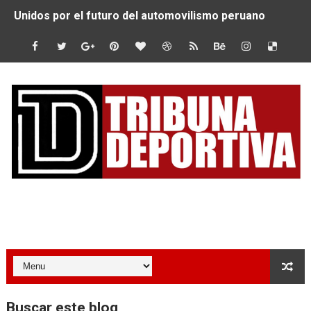
Unidos por el futuro del automovilismo peruano
De Huaraz para el mundo: La Ultra Trail Cordillera Blan
Radamel Falcao: “Espero seguir construyendo un legado
MARATÓN DE LIMA: EL CHEQUEO MÉDICO COMO LA VE
CLAUDIO PIZARRO: "YO ESPERABA MUCHO MÁS DE CH
URUBAMBA CORONÓ A LOS ARGENTINOS GAJDOSECH Y 
SANTÍSIMO DOWNHILL 2026: CICLISTAS DE TODO EL C
Tribuna Deportiva
Se inauguró el Campeonato Nacional Sub 15 de Vóley Ma
ÁNGELO CARO SE CONSAGRA SUBCAMPEÓN MUNDIAL E
DOBLE ORO PERUANO EN CHILE: QUISPE Y ZEGARRA D
Buscar este blog