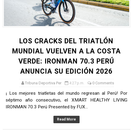
TODO O NADA: LA GRAN FINAL DEL RONEX 2025 SERÁ E
André Martínez gana el Rally de la Primavera del Rally M
DEPORTIVO MOQUEGUA DA EL PRIMER GOLPE Y SUEÑA
LOS CRACKS DEL TRIATLÓN
CLASIFICACIÓN AL MUNDIAL U20 Y NUEVO RÉCORD NAC
MUNDIAL VUELVEN A LA COSTA
VERDE: IRONMAN 70.3 PERÚ
HEILBRUNN, DREYFUSS, VALTAYO, MONTES, CASTRO Y 
ANUNCIA SU EDICIÓN 2026
Tribuna Deportiva Per
4:27 p.m.
0 Comments
¡ Los mejores triatletas del mundo regresan al Perú! Por
séptimo año consecutivo, el XMART HEALTHY LIVING
IRONMAN 70.3 Perú Presented by FUX...
Read More