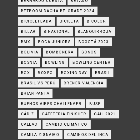
BERNARDO CUESTA
BETANO
BETBOOM DACHA BELGRADE 2024
BICICLETEADA
BICILETA
BICOLOR
BILLAR
BINACIONAL
BLANQUIRROJA
BMX
BOCA JUNIORS
BOGOTÁ 2023
BOLIVIA
BOMBONERA
BONOS
BOSNIA
BOWLING
BOWLING CENTER
BOX
BOXEO
BOXING DAY
BRASIL
BRASIL VS PERÚ
BRENER VALENCIA
BRIAN PANTA
BUENOS AIRES CHALLENGER
BUSE
CÁDIZ
CAFETERIA FINISHER
CALI 2021
CALLAO
CAMBIO CLIMÁTICO
CAMILA ZIGNAIGO
CAMINOS DEL INCA