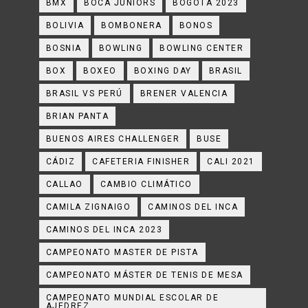
BMX
BOCA JUNIORS
BOGOTÁ 2023
BOLIVIA
BOMBONERA
BONOS
BOSNIA
BOWLING
BOWLING CENTER
BOX
BOXEO
BOXING DAY
BRASIL
BRASIL VS PERÚ
BRENER VALENCIA
BRIAN PANTA
BUENOS AIRES CHALLENGER
BUSE
CÁDIZ
CAFETERIA FINISHER
CALI 2021
CALLAO
CAMBIO CLIMÁTICO
CAMILA ZIGNAIGO
CAMINOS DEL INCA
CAMINOS DEL INCA 2023
CAMPEONATO MASTER DE PISTA
CAMPEONATO MÁSTER DE TENIS DE MESA
CAMPEONATO MUNDIAL ESCOLAR DE
AJEDREZ