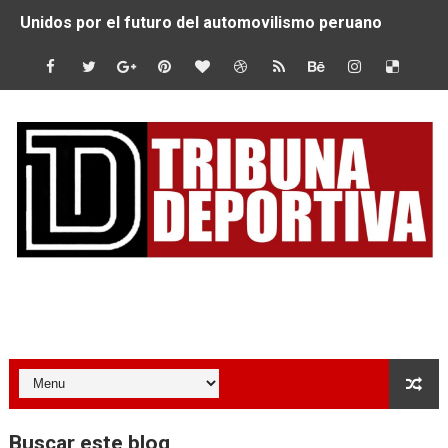
Unidos por el futuro del automovilismo peruano
De Huaraz para el mundo: La Ultra Trail Cordillera Blan
Radamel Falcao: “Espero seguir construyendo un legado
MARATÓN DE LIMA: EL CHEQUEO MÉDICO COMO LA VE
CLAUDIO PIZARRO: "YO ESPERABA MUCHO MÁS DE CH
URUBAMBA CORONÓ A LOS ARGENTINOS GAJDOSECH Y 
SANTÍSIMO DOWNHILL 2026: CICLISTAS DE TODO EL C
Tribuna Deportiva
Se inauguró el Campeonato Nacional Sub 15 de Vóley Ma
ÁNGELO CARO SE CONSAGRA SUBCAMPEÓN MUNDIAL E
DOBLE ORO PERUANO EN CHILE: QUISPE Y ZEGARRA D
Buscar este blog