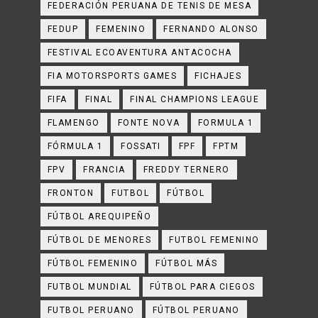
FEDERACIÓN PERUANA DE TENIS DE MESA
FEDUP
FEMENINO
FERNANDO ALONSO
FESTIVAL ECOAVENTURA ANTACOCHA
FIA MOTORSPORTS GAMES
FICHAJES
FIFA
FINAL
FINAL CHAMPIONS LEAGUE
FLAMENGO
FONTE NOVA
FORMULA 1
FÓRMULA 1
FOSSATI
FPF
FPTM
FPV
FRANCIA
FREDDY TERNERO
FRONTON
FUTBOL
FÚTBOL
FÚTBOL AREQUIPEÑO
FÚTBOL DE MENORES
FUTBOL FEMENINO
FÚTBOL FEMENINO
FÚTBOL MÁS
FUTBOL MUNDIAL
FÚTBOL PARA CIEGOS
FUTBOL PERUANO
FÚTBOL PERUANO