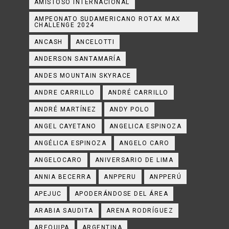
AMISTOSO INTERNACIONAL
AMPEONATO SUDAMERICANO ROTAX MAX
CHALLENGE 2024
ANCASH
ANCELOTTI
ANDERSON SANTAMARÍA
ANDES MOUNTAIN SKYRACE
ANDRE CARRILLO
ANDRÉ CARRILLO
ANDRÉ MARTÍNEZ
ANDY POLO
ANGEL CAYETANO
ANGELICA ESPINOZA
ANGÉLICA ESPINOZA
ANGELO CARO
ANGELOCARO
ANIVERSARIO DE LIMA
ANNIA BECERRA
ANPPERU
ANPPERÚ
APEJUC
APODERÁNDOSE DEL ÁREA
ARABIA SAUDITA
ARENA RODRÍGUEZ
AREQUIPA
ARGENTINA