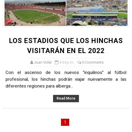
TODO O NADA: LA GRAN FINAL DEL RONEX 2025 SERÁ E
André Martínez gana el Rally de la Primavera del Rally M
DEPORTIVO MOQUEGUA DA EL PRIMER GOLPE Y SUEÑA
LOS ESTADIOS QUE LOS HINCHAS
CLASIFICACIÓN AL MUNDIAL U20 Y NUEVO RÉCORD NAC
VISITARÁN EN EL 2022
HEILBRUNN, DREYFUSS, VALTAYO, MONTES, CASTRO Y 
Juan Vidal
4:34 p.m.
0 Comments
Con el ascenso de los nuevos “inquilinos” al fútbol
profesional, los hinchas podrán viajar nuevamente a las
diferentes regiones para alberga...
Read More
1