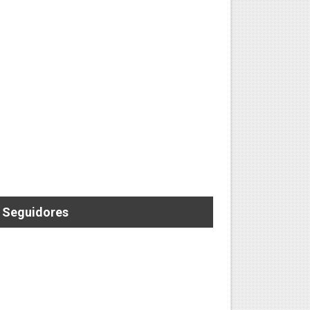
 ELECTRIZANTE SEGUNDA FECHA DEL RONEX
te en Marca Perú
iones de jóvenes”
Seguidores