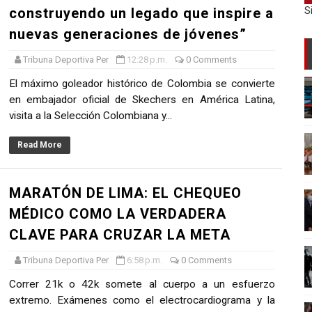
construyendo un legado que inspire a
S
nuevas generaciones de jóvenes”
Tribuna Deportiva Per
12:28 p.m.
0 Comments
El máximo goleador histórico de Colombia se convierte
en embajador oficial de Skechers en América Latina,
visita a la Selección Colombiana y...
Read More
MARATÓN DE LIMA: EL CHEQUEO
MÉDICO COMO LA VERDADERA
CLAVE PARA CRUZAR LA META
Tribuna Deportiva Per
6:58 p.m.
0 Comments
Correr 21k o 42k somete al cuerpo a un esfuerzo
extremo. Exámenes como el electrocardiograma y la