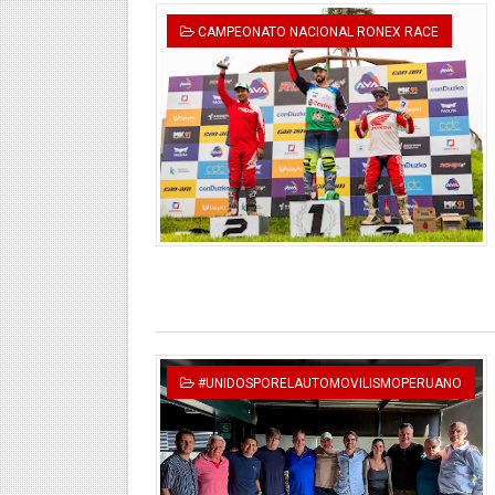
CAMPEONATO NACIONAL RONEX RACE
CLASIFICACIÓN AL MUNDIA
HEILBRUNN, DREYFUSS, VA
Unidos por el futuro del au
De Huaraz para el mundo: La
Radamel Falcao: “Espero se
#UNIDOSPORELAUTOMOVILISMOPERUANO