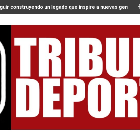
EQUEO MÉDICO COMO LA VERDADERA CLAVE PARA CRUZAR
SPERABA MUCHO MÁS DE CHEMO"
ARGENTINOS GAJDOSECH Y CALDERÓN COMO LOS MEJORES
: CICLISTAS DE TODO EL CONTINENTE LLEGAN A URUBAM
Nacional Sub 15 de Vóley Masculino en la VIDENA
RA SUBCAMPEÓN MUNDIAL EN SKATEBOARDING
ILE: QUISPE Y ZEGARRA DOMINAN LA EXIGENTE ANDES M
HICIERON HISTORIA EN EL DEBUT DE AMANCAY TRAIL
LEVA EL PRIMER PUESTO EN CARRERA ARGENTINA 4 REFUG
Tribuna Deportiva
QUISPE Y ROSALÍA ZEGARRA LISTOS PARA HACER SU DEB