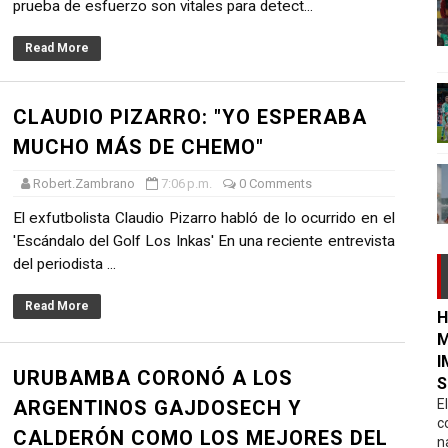
prueba de esfuerzo son vitales para detect...
Read More
CLAUDIO PIZARRO: "YO ESPERABA
MUCHO MÁS DE CHEMO"
Robert.Zambrano
7:06 p.m.
0 Comments
El exfutbolista Claudio Pizarro habló de lo ocurrido en el
'Escándalo del Golf Los Inkas' En una reciente entrevista
del periodista ...
Read More
H
M
I
URUBAMBA CORONÓ A LOS
S
ARGENTINOS GAJDOSECH Y
E
c
CALDERÓN COMO LOS MEJORES DEL
n