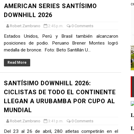
ce
AMERICAN SERIES SANTÍSIMO
DOWNHILL 2026
Robert.Zambrano
2:45 p.m.
0 Comments
Estados Unidos, Perú y Brasil también alcanzaron
posiciones de podio. Peruano Brener Montes logró
medalla de bronce. Foto: Beto Santillán U...
Read More
SANTÍSIMO DOWNHILL 2026:
CICLISTAS DE TODO EL CONTINENTE
LLEGAN A URUBAMBA POR CUPO AL
MUNDIAL
L
Robert.Zambrano
3:41 p.m.
0 Comments
L
Del 23 al 26 de abril, 280 atletas competirán en el