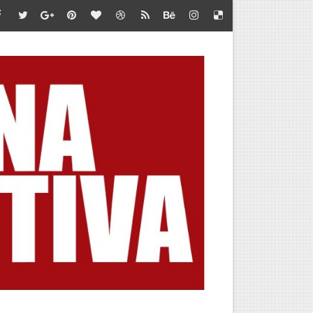
 LA META
 DEL AMERICAN SERIES SANTÍSIMO DOWNHILL 2026
BA POR CUPO AL MUNDIAL
OUNTAIN SKYRACE
IOS
UT EN EL SKYRUNNER WORLD SERIES 2026