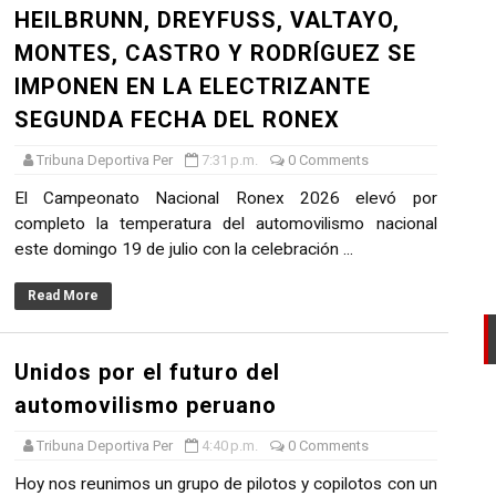
HEILBRUNN, DREYFUSS, VALTAYO,
L U20 Y NUEVO RÉCORD NACIONAL
MONTES, CASTRO Y RODRÍGUEZ SE
IMPONEN EN LA ELECTRIZANTE
LTAYO, MONTES, CASTRO Y RODRÍGUEZ SE IMPONEN EN LA
SEGUNDA FECHA DEL RONEX
tomovilismo peruano
Tribuna Deportiva Per
7:31 p.m.
0 Comments
El Campeonato Nacional Ronex 2026 elevó por
 Ultra Trail Cordillera Blanca cumple 11 años y se convier
completo la temperatura del automovilismo nacional
guir construyendo un legado que inspire a nuevas generac
este domingo 19 de julio con la celebración ...
Read More
Unidos por el futuro del
automovilismo peruano
Tribuna Deportiva Per
4:40 p.m.
0 Comments
Hoy nos reunimos un grupo de pilotos y copilotos con un