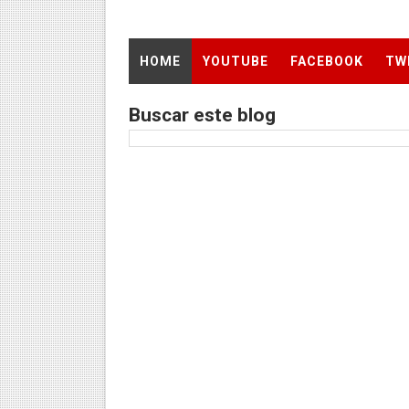
Harry Kane, Kudus y Lavia p
HOME
YOUTUBE
FACEBOOK
TW
LOS CRACKS DEL TRIATLÓN 
Buscar este blog
GÉMINIS SE COBRA LA REV
Los Dueños de Casa: El Tea
UNA NUEVA AVENTURA: LLE
Con éxito se desarrolló El 
Deportistas se encuentran l
TODO O NADA: LA GRAN FIN
André Martínez gana el Rally
DEPORTIVO MOQUEGUA DA 