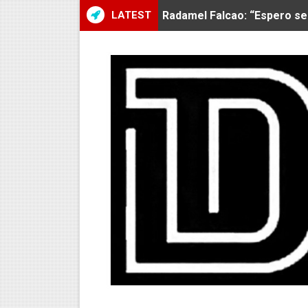
LATEST
MARATÓN DE LIMA: EL CH
CLAUDIO PIZARRO: "YO E
URUBAMBA CORONÓ A LOS 
SANTÍSIMO DOWNHILL 2026
Se inauguró el Campeonato 
ÁNGELO CARO SE CONSAG
DOBLE ORO PERUANO EN CH
MÁS DE 1100 CORREDORES 
JOSÉ MANUEL QUISPE SE L
CORREDORES JOSÉ MANUEL 