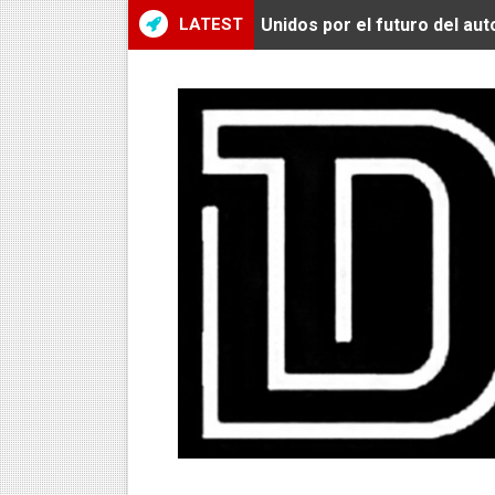
LATEST
Unidos por el futuro del au
De Huaraz para el mundo: La
Radamel Falcao: “Espero se
MARATÓN DE LIMA: EL CH
CLAUDIO PIZARRO: "YO E
URUBAMBA CORONÓ A LOS 
SANTÍSIMO DOWNHILL 2026
Se inauguró el Campeonato 
ÁNGELO CARO SE CONSAG
DOBLE ORO PERUANO EN CH