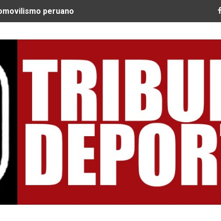
tomovilismo peruano
 Ultra Trail Cordillera Blanca cumple 11 años y se convier
guir construyendo un legado que inspire a nuevas generac
EQUEO MÉDICO COMO LA VERDADERA CLAVE PARA CRUZAR
SPERABA MUCHO MÁS DE CHEMO"
ARGENTINOS GAJDOSECH Y CALDERÓN COMO LOS MEJORES
: CICLISTAS DE TODO EL CONTINENTE LLEGAN A URUBAM
Nacional Sub 15 de Vóley Masculino en la VIDENA
RA SUBCAMPEÓN MUNDIAL EN SKATEBOARDING
ILE: QUISPE Y ZEGARRA DOMINAN LA EXIGENTE ANDES M
Tribuna Deportiva