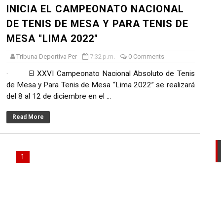
INICIA EL CAMPEONATO NACIONAL
AL DEL RONEX 2025 SERÁ ESTE 30 DE NOVIEMBRE
DE TENIS DE MESA Y PARA TENIS DE
 de la Primavera del Rally Mobil Perú
MESA "LIMA 2022"
Tribuna Deportiva Per
7:32 p.m.
0 Comments
EL PRIMER GOLPE Y SUEÑA CON EL ASCENSO
· El XXVI Campeonato Nacional Absoluto de Tenis
L U20 Y NUEVO RÉCORD NACIONAL
de Mesa y Para Tenis de Mesa “Lima 2022” se realizará
del 8 al 12 de diciembre en el ...
LTAYO, MONTES, CASTRO Y RODRÍGUEZ SE IMPONEN EN LA
Read More
1