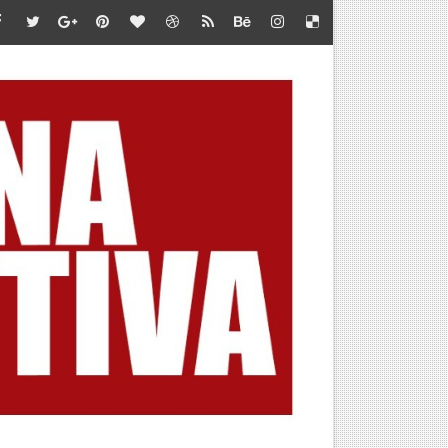
te en Marca Perú
iones de jóvenes”
 LA META
 DEL AMERICAN SERIES SANTÍSIMO DOWNHILL 2026
BA POR CUPO AL MUNDIAL
OUNTAIN SKYRACE