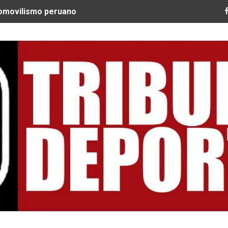
tomovilismo peruano
 Ultra Trail Cordillera Blanca cumple 11 años y se convier
guir construyendo un legado que inspire a nuevas generac
EQUEO MÉDICO COMO LA VERDADERA CLAVE PARA CRUZAR
SPERABA MUCHO MÁS DE CHEMO"
ARGENTINOS GAJDOSECH Y CALDERÓN COMO LOS MEJORES
: CICLISTAS DE TODO EL CONTINENTE LLEGAN A URUBAM
Nacional Sub 15 de Vóley Masculino en la VIDENA
RA SUBCAMPEÓN MUNDIAL EN SKATEBOARDING
ILE: QUISPE Y ZEGARRA DOMINAN LA EXIGENTE ANDES M
Tribuna Deportiva