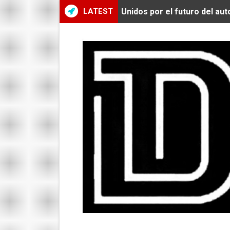
LATEST
Unidos por el futuro del au
De Huaraz para el mundo: La
Radamel Falcao: “Espero se
MARATÓN DE LIMA: EL CH
CLAUDIO PIZARRO: "YO E
URUBAMBA CORONÓ A LOS 
SANTÍSIMO DOWNHILL 2026
Se inauguró el Campeonato 
ÁNGELO CARO SE CONSAG
DOBLE ORO PERUANO EN CH