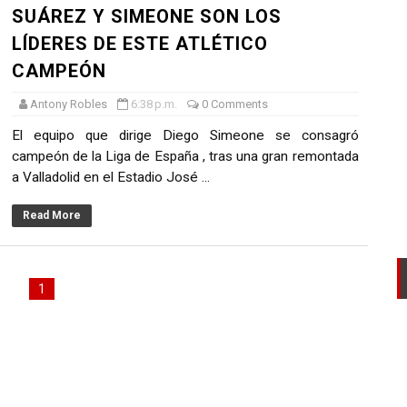
SUÁREZ Y SIMEONE SON LOS
AL DEL RONEX 2025 SERÁ ESTE 30 DE NOVIEMBRE
LÍDERES DE ESTE ATLÉTICO
 de la Primavera del Rally Mobil Perú
CAMPEÓN
Antony Robles
6:38 p.m.
0 Comments
EL PRIMER GOLPE Y SUEÑA CON EL ASCENSO
El equipo que dirige Diego Simeone se consagró
L U20 Y NUEVO RÉCORD NACIONAL
campeón de la Liga de España , tras una gran remontada
a Valladolid en el Estadio José ...
LTAYO, MONTES, CASTRO Y RODRÍGUEZ SE IMPONEN EN LA
Read More
1