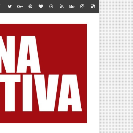
te en Marca Perú
iones de jóvenes”
 LA META
 DEL AMERICAN SERIES SANTÍSIMO DOWNHILL 2026
BA POR CUPO AL MUNDIAL
OUNTAIN SKYRACE