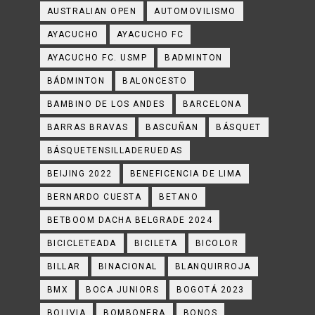
AUSTRALIAN OPEN
AUTOMOVILISMO
AYACUCHO
AYACUCHO FC
AYACUCHO FC. USMP
BADMINTON
BÁDMINTON
BALONCESTO
BAMBINO DE LOS ANDES
BARCELONA
BARRAS BRAVAS
BASCUÑAN
BÁSQUET
BÁSQUETENSILLADERUEDAS
BEIJING 2022
BENEFICENCIA DE LIMA
BERNARDO CUESTA
BETANO
BETBOOM DACHA BELGRADE 2024
BICICLETEADA
BICILETA
BICOLOR
BILLAR
BINACIONAL
BLANQUIRROJA
BMX
BOCA JUNIORS
BOGOTÁ 2023
BOLIVIA
BOMBONERA
BONOS