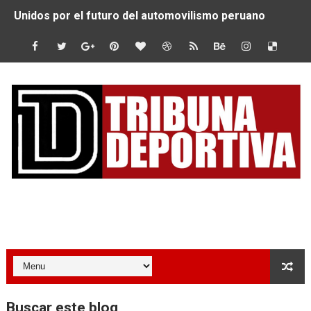
Unidos por el futuro del automovilismo peruano
De Huaraz para el mundo: La Ultra Trail Cordillera Blan
Radamel Falcao: “Espero seguir construyendo un legado
MARATÓN DE LIMA: EL CHEQUEO MÉDICO COMO LA VE
CLAUDIO PIZARRO: "YO ESPERABA MUCHO MÁS DE CH
URUBAMBA CORONÓ A LOS ARGENTINOS GAJDOSECH Y 
SANTÍSIMO DOWNHILL 2026: CICLISTAS DE TODO EL C
Tribuna Deportiva
Se inauguró el Campeonato Nacional Sub 15 de Vóley Ma
ÁNGELO CARO SE CONSAGRA SUBCAMPEÓN MUNDIAL E
DOBLE ORO PERUANO EN CHILE: QUISPE Y ZEGARRA D
Buscar este blog