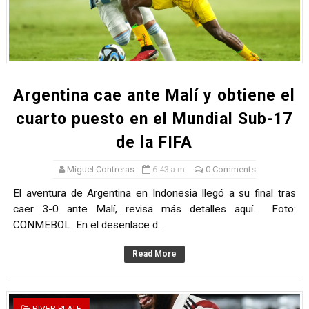
TODO O NADA: LA GRAN FINAL DEL RONEX 2025 SERÁ E
André Martínez gana el Rally de la Primavera del Rally M
DEPORTIVO MOQUEGUA DA EL PRIMER GOLPE Y SUEÑA
Argentina cae ante Malí y obtiene el
CLASIFICACIÓN AL MUNDIAL U20 Y NUEVO RÉCORD NAC
cuarto puesto en el Mundial Sub-17
de la FIFA
HEILBRUNN, DREYFUSS, VALTAYO, MONTES, CASTRO Y 
Miguel Contreras
6:43 a.m.
0 Comments
Unidos por el futuro del automovilismo peruano
El aventura de Argentina en Indonesia llegó a su final tras
caer 3-0 ante Malí, revisa más detalles aquí. Foto:
CONMEBOL En el desenlace d...
Read More