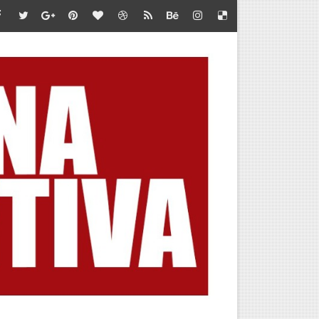
te en Marca Perú
iones de jóvenes”
 LA META
 DEL AMERICAN SERIES SANTÍSIMO DOWNHILL 2026
BA POR CUPO AL MUNDIAL
OUNTAIN SKYRACE