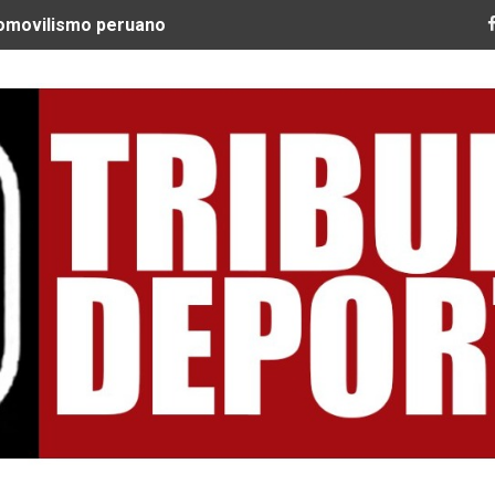
tomovilismo peruano
 Ultra Trail Cordillera Blanca cumple 11 años y se convier
guir construyendo un legado que inspire a nuevas generac
EQUEO MÉDICO COMO LA VERDADERA CLAVE PARA CRUZAR
SPERABA MUCHO MÁS DE CHEMO"
ARGENTINOS GAJDOSECH Y CALDERÓN COMO LOS MEJORES
: CICLISTAS DE TODO EL CONTINENTE LLEGAN A URUBAM
Nacional Sub 15 de Vóley Masculino en la VIDENA
RA SUBCAMPEÓN MUNDIAL EN SKATEBOARDING
ILE: QUISPE Y ZEGARRA DOMINAN LA EXIGENTE ANDES M
Tribuna Deportiva