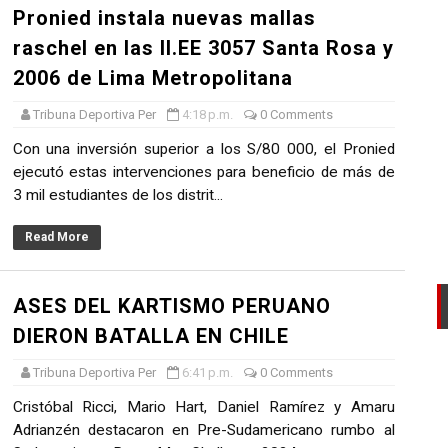
Pronied instala nuevas mallas
AL DEL RONEX 2025 SERÁ ESTE 30 DE NOVIEMBRE
raschel en las II.EE 3057 Santa Rosa y
 de la Primavera del Rally Mobil Perú
2006 de Lima Metropolitana
Tribuna Deportiva Per
4:18 p.m.
0 Comments
EL PRIMER GOLPE Y SUEÑA CON EL ASCENSO
Con una inversión superior a los S/80 000, el Pronied
L U20 Y NUEVO RÉCORD NACIONAL
ejecutó estas intervenciones para beneficio de más de
3 mil estudiantes de los distrit...
LTAYO, MONTES, CASTRO Y RODRÍGUEZ SE IMPONEN EN LA
Read More
ASES DEL KARTISMO PERUANO
DIERON BATALLA EN CHILE
Tribuna Deportiva Per
6:41 p.m.
0 Comments
Cristóbal Ricci, Mario Hart, Daniel Ramírez y Amaru
Adrianzén destacaron en Pre-Sudamericano rumbo al