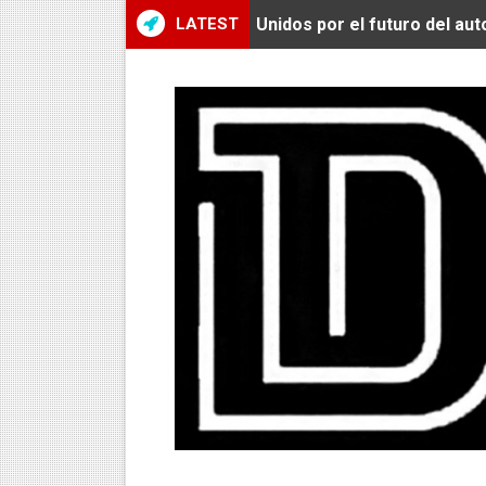
LATEST
Unidos por el futuro del au
De Huaraz para el mundo: La
Radamel Falcao: “Espero se
MARATÓN DE LIMA: EL CH
CLAUDIO PIZARRO: "YO E
URUBAMBA CORONÓ A LOS 
SANTÍSIMO DOWNHILL 2026
Se inauguró el Campeonato 
ÁNGELO CARO SE CONSAG
DOBLE ORO PERUANO EN CH