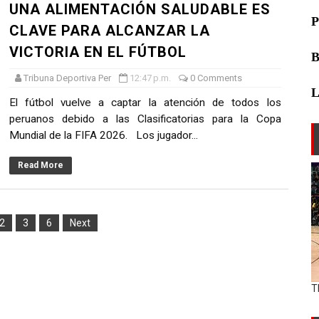
UNA ALIMENTACIÓN SALUDABLE ES
CLAVE PARA ALCANZAR LA
VICTORIA EN EL FÚTBOL
Tribuna Deportiva Per
12:47 p.m.
0 Comments
L
El fútbol vuelve a captar la atención de todos los
peruanos debido a las Clasificatorias para la Copa
Mundial de la FIFA 2026. Los jugador...
Read More
2
3
6
Next
T