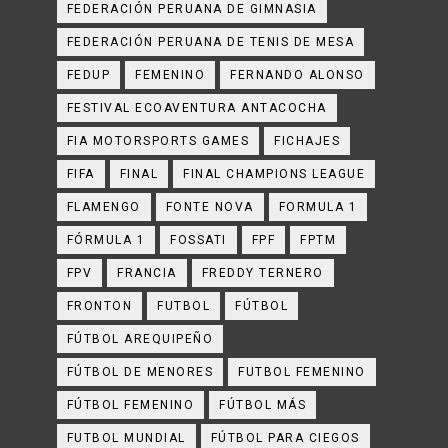
FEDERACIÓN PERUANA DE GIMNASIA
FEDERACIÓN PERUANA DE TENIS DE MESA
FEDUP
FEMENINO
FERNANDO ALONSO
FESTIVAL ECOAVENTURA ANTACOCHA
FIA MOTORSPORTS GAMES
FICHAJES
FIFA
FINAL
FINAL CHAMPIONS LEAGUE
FLAMENGO
FONTE NOVA
FORMULA 1
FÓRMULA 1
FOSSATI
FPF
FPTM
FPV
FRANCIA
FREDDY TERNERO
FRONTON
FUTBOL
FÚTBOL
FÚTBOL AREQUIPEÑO
FÚTBOL DE MENORES
FUTBOL FEMENINO
FÚTBOL FEMENINO
FÚTBOL MÁS
FUTBOL MUNDIAL
FÚTBOL PARA CIEGOS