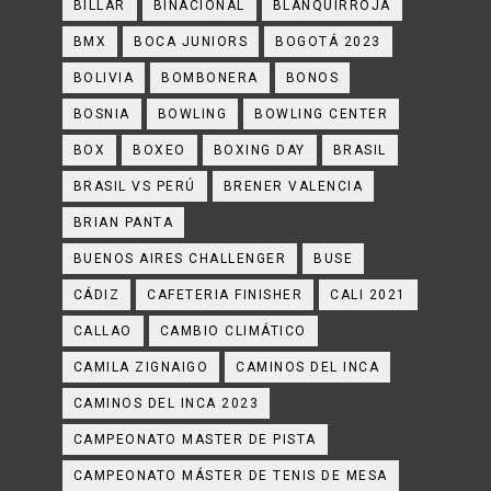
BILLAR
BINACIONAL
BLANQUIRROJA
BMX
BOCA JUNIORS
BOGOTÁ 2023
BOLIVIA
BOMBONERA
BONOS
BOSNIA
BOWLING
BOWLING CENTER
BOX
BOXEO
BOXING DAY
BRASIL
BRASIL VS PERÚ
BRENER VALENCIA
BRIAN PANTA
BUENOS AIRES CHALLENGER
BUSE
CÁDIZ
CAFETERIA FINISHER
CALI 2021
CALLAO
CAMBIO CLIMÁTICO
CAMILA ZIGNAIGO
CAMINOS DEL INCA
CAMINOS DEL INCA 2023
CAMPEONATO MASTER DE PISTA
CAMPEONATO MÁSTER DE TENIS DE MESA