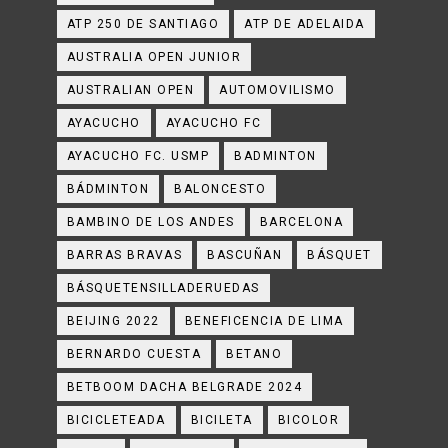
ATP 250 DE SANTIAGO
ATP DE ADELAIDA
AUSTRALIA OPEN JUNIOR
AUSTRALIAN OPEN
AUTOMOVILISMO
AYACUCHO
AYACUCHO FC
AYACUCHO FC. USMP
BADMINTON
BÁDMINTON
BALONCESTO
BAMBINO DE LOS ANDES
BARCELONA
BARRAS BRAVAS
BASCUÑAN
BÁSQUET
BÁSQUETENSILLADERUEDAS
BEIJING 2022
BENEFICENCIA DE LIMA
BERNARDO CUESTA
BETANO
BETBOOM DACHA BELGRADE 2024
BICICLETEADA
BICILETA
BICOLOR