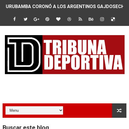
URUBAMBA CORONÓ A LOS ARGENTINOS GAJDOSECH Y 
SANTÍSIMO DOWNHILL 2026: CICLISTAS DE TODO EL C
Se inauguró el Campeonato Nacional Sub 15 de Vóley Ma
ÁNGELO CARO SE CONSAGRA SUBCAMPEÓN MUNDIAL E
DOBLE ORO PERUANO EN CHILE: QUISPE Y ZEGARRA D
MÁS DE 1100 CORREDORES HICIERON HISTORIA EN EL 
JOSÉ MANUEL QUISPE SE LLEVA EL PRIMER PUESTO EN
Tribuna Deportiva
CORREDORES JOSÉ MANUEL QUISPE Y ROSALÍA ZEGARRA
Harry Kane, Kudus y Lavia pisan fuerte con los nuevo S
LOS CRACKS DEL TRIATLÓN MUNDIAL VUELVEN A LA COS
Buscar este blog