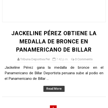
Unidos por el futuro del automovilismo peruano
De Huaraz para el mundo: La Ultra Trail Cordillera Blan
Radamel Falcao: “Espero seguir construyendo un legado
JACKELINE PÉREZ OBTIENE LA
MARATÓN DE LIMA: EL CHEQUEO MÉDICO COMO LA VE
MEDALLA DE BRONCE EN
PANAMERICANO DE BILLAR
CLAUDIO PIZARRO: "YO ESPERABA MUCHO MÁS DE CH
Tribuna Deportiva Per
7:42 p.m.
0 Comments
Jackeline Pérez gana la medalla de bronce en el
Panamericano de Billar Deportista peruana sube al podio en
el Panamericano de Billar ...
Read More