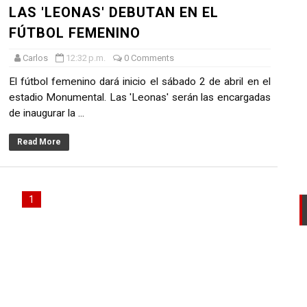
LAS 'LEONAS' DEBUTAN EN EL
AL DEL RONEX 2025 SERÁ ESTE 30 DE NOVIEMBRE
FÚTBOL FEMENINO
 de la Primavera del Rally Mobil Perú
Carlos
12:32 p.m.
0 Comments
EL PRIMER GOLPE Y SUEÑA CON EL ASCENSO
El fútbol femenino dará inicio el sábado 2 de abril en el
estadio Monumental. Las 'Leonas' serán las encargadas
L U20 Y NUEVO RÉCORD NACIONAL
de inaugurar la ...
LTAYO, MONTES, CASTRO Y RODRÍGUEZ SE IMPONEN EN LA
Read More
1