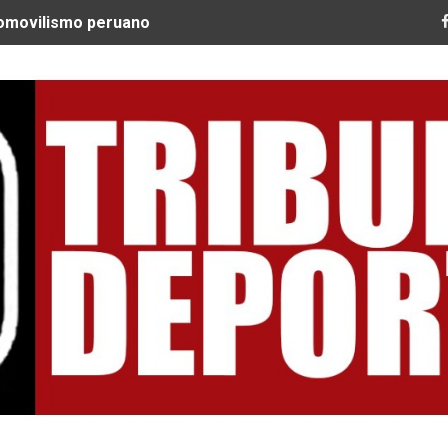
tomovilismo peruano
 Ultra Trail Cordillera Blanca cumple 11 años y se convier
guir construyendo un legado que inspire a nuevas generac
EQUEO MÉDICO COMO LA VERDADERA CLAVE PARA CRUZAR
SPERABA MUCHO MÁS DE CHEMO"
ARGENTINOS GAJDOSECH Y CALDERÓN COMO LOS MEJORES
: CICLISTAS DE TODO EL CONTINENTE LLEGAN A URUBAM
Nacional Sub 15 de Vóley Masculino en la VIDENA
RA SUBCAMPEÓN MUNDIAL EN SKATEBOARDING
ILE: QUISPE Y ZEGARRA DOMINAN LA EXIGENTE ANDES M
Tribuna Deportiva