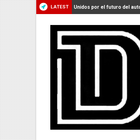
LATEST
Unidos por el futuro del au
De Huaraz para el mundo: La
Radamel Falcao: “Espero se
MARATÓN DE LIMA: EL CH
CLAUDIO PIZARRO: "YO E
URUBAMBA CORONÓ A LOS 
SANTÍSIMO DOWNHILL 2026
Se inauguró el Campeonato 
ÁNGELO CARO SE CONSAG
DOBLE ORO PERUANO EN CH