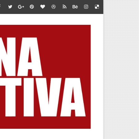
te en Marca Perú
iones de jóvenes”
 LA META
 DEL AMERICAN SERIES SANTÍSIMO DOWNHILL 2026
BA POR CUPO AL MUNDIAL
OUNTAIN SKYRACE