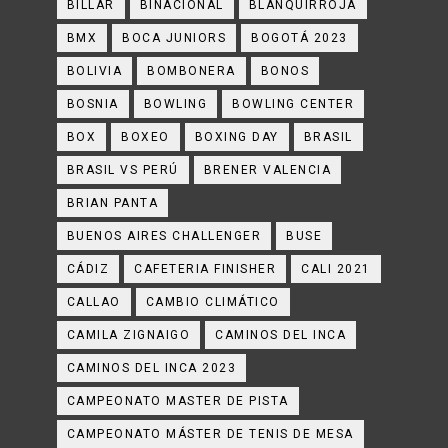
BILLAR
BINACIONAL
BLANQUIRROJA
BMX
BOCA JUNIORS
BOGOTÁ 2023
BOLIVIA
BOMBONERA
BONOS
BOSNIA
BOWLING
BOWLING CENTER
BOX
BOXEO
BOXING DAY
BRASIL
BRASIL VS PERÚ
BRENER VALENCIA
BRIAN PANTA
BUENOS AIRES CHALLENGER
BUSE
CÁDIZ
CAFETERIA FINISHER
CALI 2021
CALLAO
CAMBIO CLIMÁTICO
CAMILA ZIGNAIGO
CAMINOS DEL INCA
CAMINOS DEL INCA 2023
CAMPEONATO MASTER DE PISTA
CAMPEONATO MÁSTER DE TENIS DE MESA