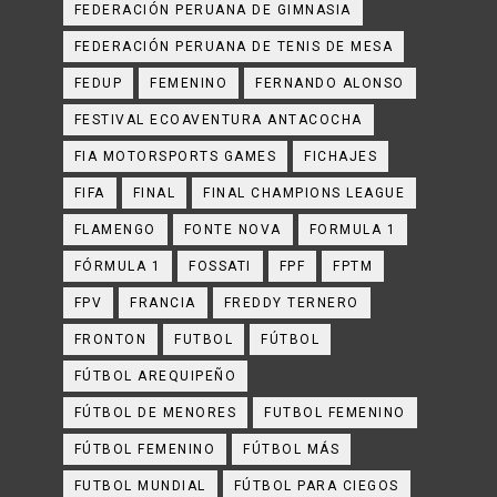
FEDERACIÓN PERUANA DE GIMNASIA
FEDERACIÓN PERUANA DE TENIS DE MESA
FEDUP
FEMENINO
FERNANDO ALONSO
FESTIVAL ECOAVENTURA ANTACOCHA
FIA MOTORSPORTS GAMES
FICHAJES
FIFA
FINAL
FINAL CHAMPIONS LEAGUE
FLAMENGO
FONTE NOVA
FORMULA 1
FÓRMULA 1
FOSSATI
FPF
FPTM
FPV
FRANCIA
FREDDY TERNERO
FRONTON
FUTBOL
FÚTBOL
FÚTBOL AREQUIPEÑO
FÚTBOL DE MENORES
FUTBOL FEMENINO
FÚTBOL FEMENINO
FÚTBOL MÁS
FUTBOL MUNDIAL
FÚTBOL PARA CIEGOS