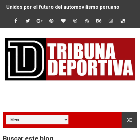
Unidos por el futuro del automovilismo peruano
De Huaraz para el mundo: La Ultra Trail Cordillera Blan
Radamel Falcao: “Espero seguir construyendo un legado
MARATÓN DE LIMA: EL CHEQUEO MÉDICO COMO LA VE
CLAUDIO PIZARRO: "YO ESPERABA MUCHO MÁS DE CH
URUBAMBA CORONÓ A LOS ARGENTINOS GAJDOSECH Y 
SANTÍSIMO DOWNHILL 2026: CICLISTAS DE TODO EL C
Tribuna Deportiva
Se inauguró el Campeonato Nacional Sub 15 de Vóley Ma
ÁNGELO CARO SE CONSAGRA SUBCAMPEÓN MUNDIAL E
DOBLE ORO PERUANO EN CHILE: QUISPE Y ZEGARRA D
Buscar este blog