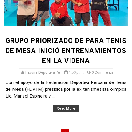
TODO O NADA: LA GRAN FINAL DEL RONEX 2025 SERÁ E
André Martínez gana el Rally de la Primavera del Rally M
DEPORTIVO MOQUEGUA DA EL PRIMER GOLPE Y SUEÑA
GRUPO PRIORIZADO DE PARA TENIS
CLASIFICACIÓN AL MUNDIAL U20 Y NUEVO RÉCORD NAC
DE MESA INICIÓ ENTRENAMIENTOS
EN LA VIDENA
HEILBRUNN, DREYFUSS, VALTAYO, MONTES, CASTRO Y 
Tribuna Deportiva Per
1:50 p.m.
0 Comments
Con el apoyo de la Federación Deportiva Peruana de Tenis
de Mesa (FDPTM) presidida por la ex tenismesista olímpica
Lic. Marisol Espineira y ...
Read More