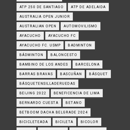
ATP 250 DE SANTIAGO
ATP DE ADELAIDA
AUSTRALIA OPEN JUNIOR
AUSTRALIAN OPEN
AUTOMOVILISMO
AYACUCHO
AYACUCHO FC
AYACUCHO FC. USMP
BADMINTON
BÁDMINTON
BALONCESTO
BAMBINO DE LOS ANDES
BARCELONA
BARRAS BRAVAS
BASCUÑAN
BÁSQUET
BÁSQUETENSILLADERUEDAS
BEIJING 2022
BENEFICENCIA DE LIMA
BERNARDO CUESTA
BETANO
BETBOOM DACHA BELGRADE 2024
BICICLETEADA
BICILETA
BICOLOR