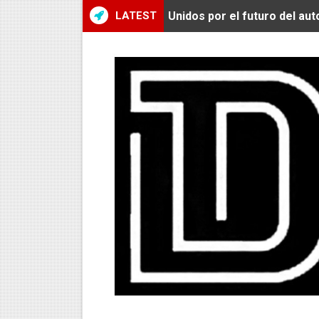
LATEST
Unidos por el futuro del au
De Huaraz para el mundo: La
Radamel Falcao: “Espero se
MARATÓN DE LIMA: EL CH
CLAUDIO PIZARRO: "YO E
URUBAMBA CORONÓ A LOS 
SANTÍSIMO DOWNHILL 2026
Se inauguró el Campeonato 
ÁNGELO CARO SE CONSAG
DOBLE ORO PERUANO EN CH