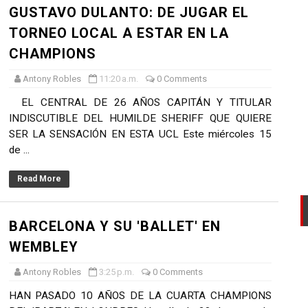
GUSTAVO DULANTO: DE JUGAR EL
AL DEL RONEX 2025 SERÁ ESTE 30 DE NOVIEMBRE
TORNEO LOCAL A ESTAR EN LA
 de la Primavera del Rally Mobil Perú
CHAMPIONS
Antony Robles
11:20 a.m.
0 Comments
EL PRIMER GOLPE Y SUEÑA CON EL ASCENSO
EL CENTRAL DE 26 AÑOS CAPITÁN Y TITULAR
L U20 Y NUEVO RÉCORD NACIONAL
INDISCUTIBLE DEL HUMILDE SHERIFF QUE QUIERE
SER LA SENSACIÓN EN ESTA UCL Este miércoles 15
LTAYO, MONTES, CASTRO Y RODRÍGUEZ SE IMPONEN EN LA
de ...
Read More
BARCELONA Y SU 'BALLET' EN
WEMBLEY
Antony Robles
3:25 p.m.
0 Comments
HAN PASADO 10 AÑOS DE LA CUARTA CHAMPIONS