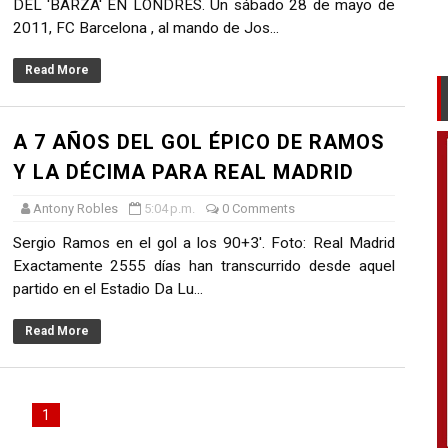
DEL 'BARZA' EN LONDRES. Un sábado 28 de mayo de
2011, FC Barcelona , al mando de Jos...
Read More
A 7 AÑOS DEL GOL ÉPICO DE RAMOS
Y LA DÉCIMA PARA REAL MADRID
Antony Robles
5:04 p.m.
0 Comments
Sergio Ramos en el gol a los 90+3'. Foto: Real Madrid
Exactamente 2555 días han transcurrido desde aquel
partido en el Estadio Da Lu...
Read More
1