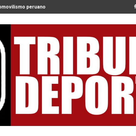
tomovilismo peruano
 Ultra Trail Cordillera Blanca cumple 11 años y se convier
guir construyendo un legado que inspire a nuevas generac
EQUEO MÉDICO COMO LA VERDADERA CLAVE PARA CRUZAR
SPERABA MUCHO MÁS DE CHEMO"
ARGENTINOS GAJDOSECH Y CALDERÓN COMO LOS MEJORES
: CICLISTAS DE TODO EL CONTINENTE LLEGAN A URUBAM
Nacional Sub 15 de Vóley Masculino en la VIDENA
RA SUBCAMPEÓN MUNDIAL EN SKATEBOARDING
ILE: QUISPE Y ZEGARRA DOMINAN LA EXIGENTE ANDES M
Tribuna Deportiva