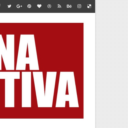
te en Marca Perú
iones de jóvenes”
 LA META
 DEL AMERICAN SERIES SANTÍSIMO DOWNHILL 2026
BA POR CUPO AL MUNDIAL
OUNTAIN SKYRACE