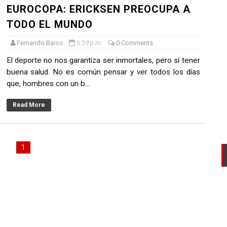
EUROCOPA: ERICKSEN PREOCUPA A
AL DEL RONEX 2025 SERÁ ESTE 30 DE NOVIEMBRE
TODO EL MUNDO
 de la Primavera del Rally Mobil Perú
Fernando Barco
6:39 p.m.
0 Comments
EL PRIMER GOLPE Y SUEÑA CON EL ASCENSO
El deporte no nos garantiza ser inmortales, pero sí tener
buena salud. No es común pensar y ver todos los días
L U20 Y NUEVO RÉCORD NACIONAL
que, hombres con un b...
LTAYO, MONTES, CASTRO Y RODRÍGUEZ SE IMPONEN EN LA
Read More
1