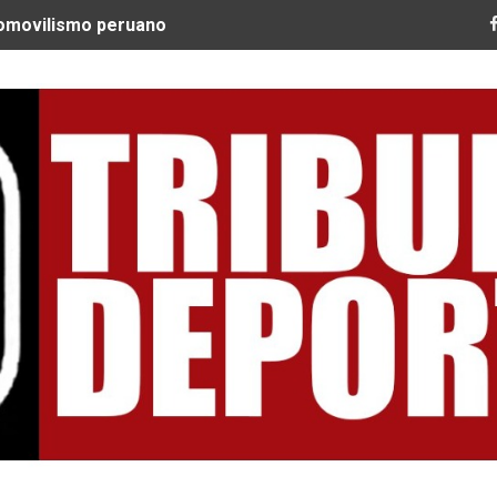
tomovilismo peruano
 Ultra Trail Cordillera Blanca cumple 11 años y se convier
guir construyendo un legado que inspire a nuevas generac
EQUEO MÉDICO COMO LA VERDADERA CLAVE PARA CRUZAR
SPERABA MUCHO MÁS DE CHEMO"
ARGENTINOS GAJDOSECH Y CALDERÓN COMO LOS MEJORES
: CICLISTAS DE TODO EL CONTINENTE LLEGAN A URUBAM
Nacional Sub 15 de Vóley Masculino en la VIDENA
RA SUBCAMPEÓN MUNDIAL EN SKATEBOARDING
ILE: QUISPE Y ZEGARRA DOMINAN LA EXIGENTE ANDES M
Tribuna Deportiva