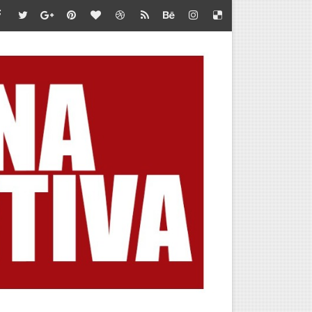
te en Marca Perú
iones de jóvenes”
 LA META
 DEL AMERICAN SERIES SANTÍSIMO DOWNHILL 2026
BA POR CUPO AL MUNDIAL
OUNTAIN SKYRACE