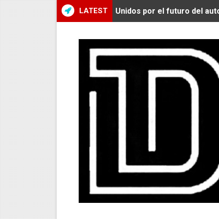
LATEST
Unidos por el futuro del au
De Huaraz para el mundo: La
Radamel Falcao: “Espero se
MARATÓN DE LIMA: EL CH
CLAUDIO PIZARRO: "YO E
URUBAMBA CORONÓ A LOS 
SANTÍSIMO DOWNHILL 2026
Se inauguró el Campeonato 
ÁNGELO CARO SE CONSAG
DOBLE ORO PERUANO EN CH