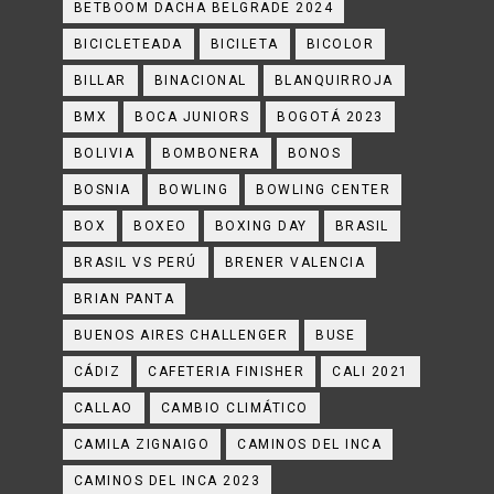
BETBOOM DACHA BELGRADE 2024
BICICLETEADA
BICILETA
BICOLOR
BILLAR
BINACIONAL
BLANQUIRROJA
BMX
BOCA JUNIORS
BOGOTÁ 2023
BOLIVIA
BOMBONERA
BONOS
BOSNIA
BOWLING
BOWLING CENTER
BOX
BOXEO
BOXING DAY
BRASIL
BRASIL VS PERÚ
BRENER VALENCIA
BRIAN PANTA
BUENOS AIRES CHALLENGER
BUSE
CÁDIZ
CAFETERIA FINISHER
CALI 2021
CALLAO
CAMBIO CLIMÁTICO
CAMILA ZIGNAIGO
CAMINOS DEL INCA
CAMINOS DEL INCA 2023