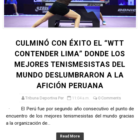
TODO O NADA: LA GRAN FINAL DEL RONEX 2025 SERÁ E
André Martínez gana el Rally de la Primavera del Rally M
DEPORTIVO MOQUEGUA DA EL PRIMER GOLPE Y SUEÑA
CULMINÓ CON ÉXITO EL “WTT
CLASIFICACIÓN AL MUNDIAL U20 Y NUEVO RÉCORD NAC
CONTENDER LIMA” DONDE LOS
MEJORES TENISMESISTAS DEL
HEILBRUNN, DREYFUSS, VALTAYO, MONTES, CASTRO Y 
MUNDO DESLUMBRARON A LA
AFICIÓN PERUANA
Tribuna Deportiva Per
11:04 a.m.
0 Comments
· El Perú fue por segundo año consecutivo el punto de
encuentro de los mejores tenismesistas del mundo gracias
a la organización de...
Read More