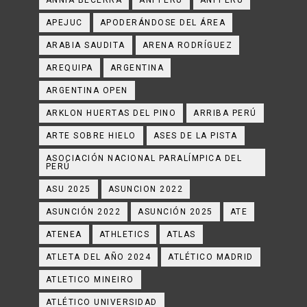
ANNIA BECERRA
ANPPERU
ANPPERÚ
APEJUC
APODERÁNDOSE DEL ÁREA
ARABIA SAUDITA
ARENA RODRÍGUEZ
AREQUIPA
ARGENTINA
ARGENTINA OPEN
ARKLON HUERTAS DEL PINO
ARRIBA PERÚ
ARTE SOBRE HIELO
ASES DE LA PISTA
ASOCIACIÓN NACIONAL PARALÍMPICA DEL
PERÚ
ASU 2025
ASUNCION 2022
ASUNCIÓN 2022
ASUNCIÓN 2025
ATE
ATENEA
ATHLETICS
ATLAS
ATLETA DEL AÑO 2024
ATLÉTICO MADRID
ATLETICO MINEIRO
ATLÉTICO UNIVERSIDAD