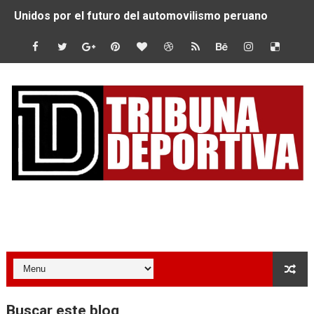
Unidos por el futuro del automovilismo peruano
De Huaraz para el mundo: La Ultra Trail Cordillera Blan
Radamel Falcao: “Espero seguir construyendo un legado
MARATÓN DE LIMA: EL CHEQUEO MÉDICO COMO LA VE
CLAUDIO PIZARRO: "YO ESPERABA MUCHO MÁS DE CH
URUBAMBA CORONÓ A LOS ARGENTINOS GAJDOSECH Y 
SANTÍSIMO DOWNHILL 2026: CICLISTAS DE TODO EL C
Tribuna Deportiva
Se inauguró el Campeonato Nacional Sub 15 de Vóley Ma
ÁNGELO CARO SE CONSAGRA SUBCAMPEÓN MUNDIAL E
DOBLE ORO PERUANO EN CHILE: QUISPE Y ZEGARRA D
Buscar este blog