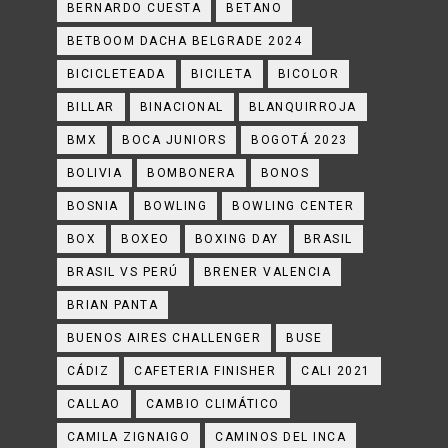
BERNARDO CUESTA
BETANO
BETBOOM DACHA BELGRADE 2024
BICICLETEADA
BICILETA
BICOLOR
BILLAR
BINACIONAL
BLANQUIRROJA
BMX
BOCA JUNIORS
BOGOTÁ 2023
BOLIVIA
BOMBONERA
BONOS
BOSNIA
BOWLING
BOWLING CENTER
BOX
BOXEO
BOXING DAY
BRASIL
BRASIL VS PERÚ
BRENER VALENCIA
BRIAN PANTA
BUENOS AIRES CHALLENGER
BUSE
CÁDIZ
CAFETERIA FINISHER
CALI 2021
CALLAO
CAMBIO CLIMÁTICO
CAMILA ZIGNAIGO
CAMINOS DEL INCA