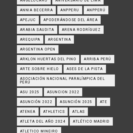
ANGELOCARO
ANIVERSARIO DE LIMA
ANNIA BECERRA
ANPPERU
ANPPERÚ
APEJUC
APODERÁNDOSE DEL ÁREA
ARABIA SAUDITA
ARENA RODRÍGUEZ
AREQUIPA
ARGENTINA
ARGENTINA OPEN
ARKLON HUERTAS DEL PINO
ARRIBA PERÚ
ARTE SOBRE HIELO
ASES DE LA PISTA
ASOCIACIÓN NACIONAL PARALÍMPICA DEL
PERÚ
ASU 2025
ASUNCION 2022
ASUNCIÓN 2022
ASUNCIÓN 2025
ATE
ATENEA
ATHLETICS
ATLAS
ATLETA DEL AÑO 2024
ATLÉTICO MADRID
ATLETICO MINEIRO