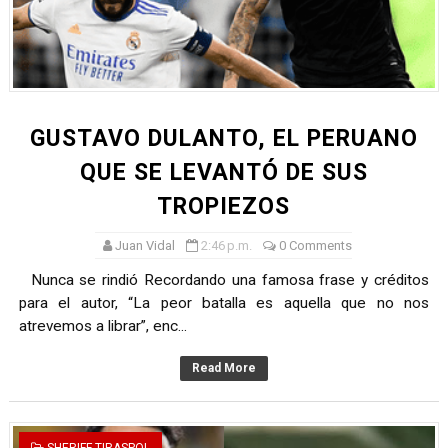
TODO O NADA: LA GRAN FINAL DEL RONEX 2025 SERÁ E
André Martínez gana el Rally de la Primavera del Rally M
DEPORTIVO MOQUEGUA DA EL PRIMER GOLPE Y SUEÑA
GUSTAVO DULANTO, EL PERUANO
CLASIFICACIÓN AL MUNDIAL U20 Y NUEVO RÉCORD NAC
QUE SE LEVANTÓ DE SUS
TROPIEZOS
HEILBRUNN, DREYFUSS, VALTAYO, MONTES, CASTRO Y 
Juan Vidal
2:46 p.m.
0 Comments
Nunca se rindió Recordando una famosa frase y créditos
para el autor, “La peor batalla es aquella que no nos
atrevemos a librar”, enc...
Read More