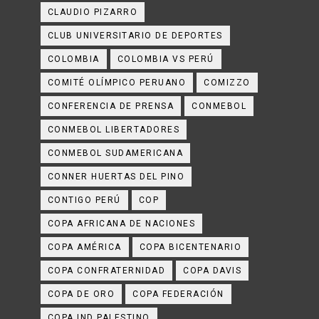
CLAUDIO PIZARRO
CLUB UNIVERSITARIO DE DEPORTES
COLOMBIA
COLOMBIA VS PERÚ
COMITÉ OLÍMPICO PERUANO
COMIZZO
CONFERENCIA DE PRENSA
CONMEBOL
CONMEBOL LIBERTADORES
CONMEBOL SUDAMERICANA
CONNER HUERTAS DEL PINO
CONTIGO PERÚ
COP
COPA AFRICANA DE NACIONES
COPA AMÉRICA
COPA BICENTENARIO
COPA CONFRATERNIDAD
COPA DAVIS
COPA DE ORO
COPA FEDERACIÓN
COPA IND PALESTINO