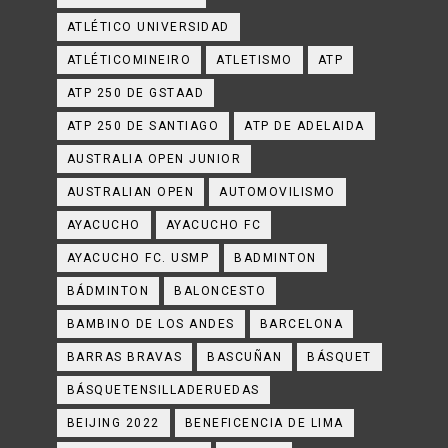
ATLÉTICO UNIVERSIDAD
ATLÉTICOMINEIRO
ATLETISMO
ATP
ATP 250 DE GSTAAD
ATP 250 DE SANTIAGO
ATP DE ADELAIDA
AUSTRALIA OPEN JUNIOR
AUSTRALIAN OPEN
AUTOMOVILISMO
AYACUCHO
AYACUCHO FC
AYACUCHO FC. USMP
BADMINTON
BÁDMINTON
BALONCESTO
BAMBINO DE LOS ANDES
BARCELONA
BARRAS BRAVAS
BASCUÑAN
BÁSQUET
BÁSQUETENSILLADERUEDAS
BEIJING 2022
BENEFICENCIA DE LIMA