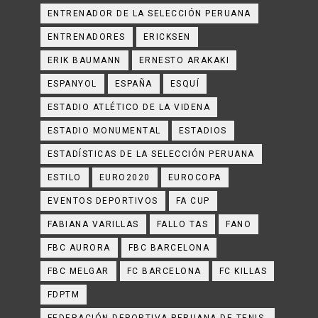
ENTRENADOR DE LA SELECCIÓN PERUANA
ENTRENADORES
ERICKSEN
ERIK BAUMANN
ERNESTO ARAKAKI
ESPANYOL
ESPAÑA
ESQUÍ
ESTADIO ATLÉTICO DE LA VIDENA
ESTADIO MONUMENTAL
ESTADIOS
ESTADÍSTICAS DE LA SELECCIÓN PERUANA
ESTILO
EURO2020
EUROCOPA
EVENTOS DEPORTIVOS
FA CUP
FABIANA VARILLAS
FALLO TAS
FANO
FBC AURORA
FBC BARCELONA
FBC MELGAR
FC BARCELONA
FC KILLAS
FDPTM