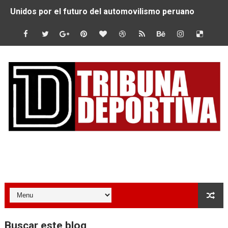
Unidos por el futuro del automovilismo peruano
De Huaraz para el mundo: La Ultra Trail Cordillera Blan
Radamel Falcao: “Espero seguir construyendo un legado
MARATÓN DE LIMA: EL CHEQUEO MÉDICO COMO LA VE
CLAUDIO PIZARRO: "YO ESPERABA MUCHO MÁS DE CH
URUBAMBA CORONÓ A LOS ARGENTINOS GAJDOSECH Y 
SANTÍSIMO DOWNHILL 2026: CICLISTAS DE TODO EL C
Tribuna Deportiva
Se inauguró el Campeonato Nacional Sub 15 de Vóley Ma
ÁNGELO CARO SE CONSAGRA SUBCAMPEÓN MUNDIAL E
DOBLE ORO PERUANO EN CHILE: QUISPE Y ZEGARRA D
Buscar este blog