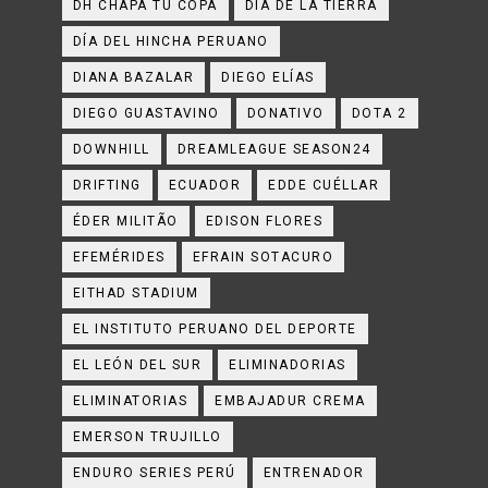
DH CHAPA TU COPA
DÍA DE LA TIERRA
DÍA DEL HINCHA PERUANO
DIANA BAZALAR
DIEGO ELÍAS
DIEGO GUASTAVINO
DONATIVO
DOTA 2
DOWNHILL
DREAMLEAGUE SEASON24
DRIFTING
ECUADOR
EDDE CUÉLLAR
ÉDER MILITÃO
EDISON FLORES
EFEMÉRIDES
EFRAIN SOTACURO
EITHAD STADIUM
EL INSTITUTO PERUANO DEL DEPORTE
EL LEÓN DEL SUR
ELIMINADORIAS
ELIMINATORIAS
EMBAJADUR CREMA
EMERSON TRUJILLO
ENDURO SERIES PERÚ
ENTRENADOR