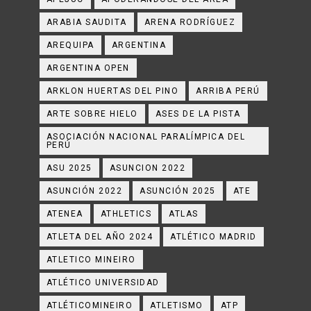
ARABIA SAUDITA
ARENA RODRÍGUEZ
AREQUIPA
ARGENTINA
ARGENTINA OPEN
ARKLON HUERTAS DEL PINO
ARRIBA PERÚ
ARTE SOBRE HIELO
ASES DE LA PISTA
ASOCIACIÓN NACIONAL PARALÍMPICA DEL
PERÚ
ASU 2025
ASUNCION 2022
ASUNCIÓN 2022
ASUNCIÓN 2025
ATE
ATENEA
ATHLETICS
ATLAS
ATLETA DEL AÑO 2024
ATLÉTICO MADRID
ATLETICO MINEIRO
ATLÉTICO UNIVERSIDAD
ATLÉTICOMINEIRO
ATLETISMO
ATP