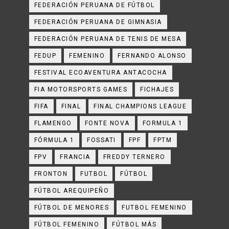
FEDERACIÓN PERUANA DE FÚTBOL
FEDERACIÓN PERUANA DE GIMNASIA
FEDERACIÓN PERUANA DE TENIS DE MESA
FEDUP
FEMENINO
FERNANDO ALONSO
FESTIVAL ECOAVENTURA ANTACOCHA
FIA MOTORSPORTS GAMES
FICHAJES
FIFA
FINAL
FINAL CHAMPIONS LEAGUE
FLAMENGO
FONTE NOVA
FORMULA 1
FÓRMULA 1
FOSSATI
FPF
FPTM
FPV
FRANCIA
FREDDY TERNERO
FRONTON
FUTBOL
FÚTBOL
FÚTBOL AREQUIPEÑO
FÚTBOL DE MENORES
FUTBOL FEMENINO
FÚTBOL FEMENINO
FÚTBOL MÁS