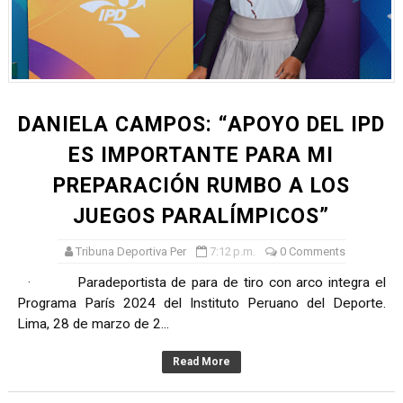
TODO O NADA: LA GRAN FINAL DEL RONEX 2025 SERÁ E
André Martínez gana el Rally de la Primavera del Rally M
DEPORTIVO MOQUEGUA DA EL PRIMER GOLPE Y SUEÑA
DANIELA CAMPOS: “APOYO DEL IPD
CLASIFICACIÓN AL MUNDIAL U20 Y NUEVO RÉCORD NAC
ES IMPORTANTE PARA MI
PREPARACIÓN RUMBO A LOS
HEILBRUNN, DREYFUSS, VALTAYO, MONTES, CASTRO Y 
JUEGOS PARALÍMPICOS”
Tribuna Deportiva Per
7:12 p.m.
0 Comments
· Paradeportista de para de tiro con arco integra el
Programa París 2024 del Instituto Peruano del Deporte.
Lima, 28 de marzo de 2...
Read More