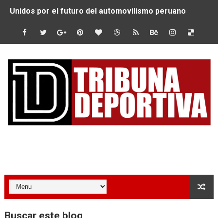
Unidos por el futuro del automovilismo peruano
De Huaraz para el mundo: La Ultra Trail Cordillera Blan
Radamel Falcao: “Espero seguir construyendo un legado
MARATÓN DE LIMA: EL CHEQUEO MÉDICO COMO LA VE
CLAUDIO PIZARRO: "YO ESPERABA MUCHO MÁS DE CH
URUBAMBA CORONÓ A LOS ARGENTINOS GAJDOSECH Y 
SANTÍSIMO DOWNHILL 2026: CICLISTAS DE TODO EL C
Tribuna Deportiva
Se inauguró el Campeonato Nacional Sub 15 de Vóley Ma
ÁNGELO CARO SE CONSAGRA SUBCAMPEÓN MUNDIAL E
DOBLE ORO PERUANO EN CHILE: QUISPE Y ZEGARRA D
Buscar este blog