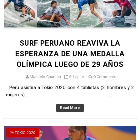
André Martínez gana el Rally de la Primavera del Rally M
DEPORTIVO MOQUEGUA DA EL PRIMER GOLPE Y SUEÑA
CLASIFICACIÓN AL MUNDIAL U20 Y NUEVO RÉCORD NAC
SURF PERUANO REAVIVA LA
HEILBRUNN, DREYFUSS, VALTAYO, MONTES, CASTRO Y 
ESPERANZA DE UNA MEDALLA
OLÍMPICA LUEGO DE 29 AÑOS
Unidos por el futuro del automovilismo peruano
Mauricio Chumán
6:14 p.m.
0 Comments
Perú asistirá a Tokio 2020 con 4 tablistas (2 hombres y 2
mujeres). ...
Read More
TOKIO 2020