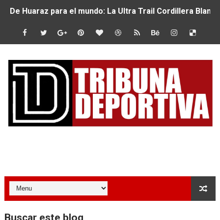
De Huaraz para el mundo: La Ultra Trail Cordillera Blan
Radamel Falcao: “Espero seguir construyendo un legado
MARATÓN DE LIMA: EL CHEQUEO MÉDICO COMO LA VE
CLAUDIO PIZARRO: "YO ESPERABA MUCHO MÁS DE CH
URUBAMBA CORONÓ A LOS ARGENTINOS GAJDOSECH Y 
SANTÍSIMO DOWNHILL 2026: CICLISTAS DE TODO EL C
Se inauguró el Campeonato Nacional Sub 15 de Vóley Ma
Tribuna Deportiva
ÁNGELO CARO SE CONSAGRA SUBCAMPEÓN MUNDIAL E
DOBLE ORO PERUANO EN CHILE: QUISPE Y ZEGARRA D
MÁS DE 1100 CORREDORES HICIERON HISTORIA EN EL 
Buscar este blog