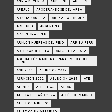
ANNIA BECERRA
ANPPERU
ANPPERÚ
APEJUC
APODERÁNDOSE DEL ÁREA
ARABIA SAUDITA
ARENA RODRÍGUEZ
AREQUIPA
ARGENTINA
ARGENTINA OPEN
ARKLON HUERTAS DEL PINO
ARRIBA PERÚ
ARTE SOBRE HIELO
ASES DE LA PISTA
ASOCIACIÓN NACIONAL PARALÍMPICA DEL
PERÚ
ASU 2025
ASUNCION 2022
ASUNCIÓN 2022
ASUNCIÓN 2025
ATE
ATENEA
ATHLETICS
ATLAS
ATLETA DEL AÑO 2024
ATLÉTICO MADRID
ATLETICO MINEIRO
ATLÉTICO UNIVERSIDAD