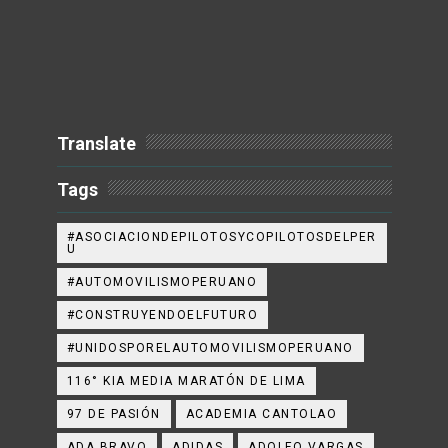
Translate
Tags
#ASOCIACIONDEPILOTOSYCOPILOTOSDELPER
U
#AUTOMOVILISMOPERUANO
#CONSTRUYENDOELFUTURO
#UNIDOSPORELAUTOMOVILISMOPERUANO
116° KIA MEDIA MARATÓN DE LIMA
97 DE PASIÓN
ACADEMIA CANTOLAO
ADA BRAVO
ADIDAS
ADOLFO VARGAS