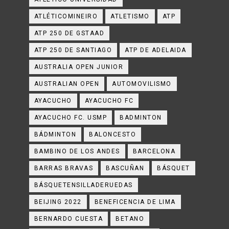
ATLÉTICOMINEIRO
ATLETISMO
ATP
ATP 250 DE GSTAAD
ATP 250 DE SANTIAGO
ATP DE ADELAIDA
AUSTRALIA OPEN JUNIOR
AUSTRALIAN OPEN
AUTOMOVILISMO
AYACUCHO
AYACUCHO FC
AYACUCHO FC. USMP
BADMINTON
BÁDMINTON
BALONCESTO
BAMBINO DE LOS ANDES
BARCELONA
BARRAS BRAVAS
BASCUÑAN
BÁSQUET
BÁSQUETENSILLADERUEDAS
BEIJING 2022
BENEFICENCIA DE LIMA
BERNARDO CUESTA
BETANO