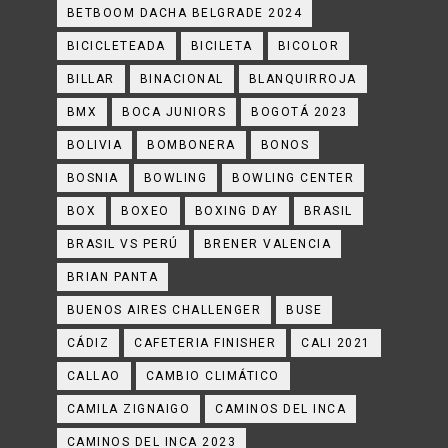
BETBOOM DACHA BELGRADE 2024
BICICLETEADA
BICILETA
BICOLOR
BILLAR
BINACIONAL
BLANQUIRROJA
BMX
BOCA JUNIORS
BOGOTÁ 2023
BOLIVIA
BOMBONERA
BONOS
BOSNIA
BOWLING
BOWLING CENTER
BOX
BOXEO
BOXING DAY
BRASIL
BRASIL VS PERÚ
BRENER VALENCIA
BRIAN PANTA
BUENOS AIRES CHALLENGER
BUSE
CÁDIZ
CAFETERIA FINISHER
CALI 2021
CALLAO
CAMBIO CLIMÁTICO
CAMILA ZIGNAIGO
CAMINOS DEL INCA
CAMINOS DEL INCA 2023