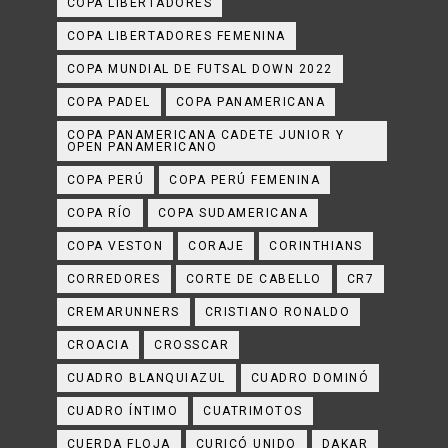
COPA LIBERTADORES
COPA LIBERTADORES FEMENINA
COPA MUNDIAL DE FUTSAL DOWN 2022
COPA PADEL
COPA PANAMERICANA
COPA PANAMERICANA CADETE JUNIOR Y
OPEN PANAMERICANO
COPA PERÚ
COPA PERÚ FEMENINA
COPA RÍO
COPA SUDAMERICANA
COPA VESTON
CORAJE
CORINTHIANS
CORREDORES
CORTE DE CABELLO
CR7
CREMARUNNERS
CRISTIANO RONALDO
CROACIA
CROSSCAR
CUADRO BLANQUIAZUL
CUADRO DOMINÓ
CUADRO ÍNTIMO
CUATRIMOTOS
CUERDA FLOJA
CURICÓ UNIDO
DAKAR