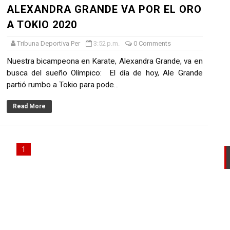
ALEXANDRA GRANDE VA POR EL ORO
AL DEL RONEX 2025 SERÁ ESTE 30 DE NOVIEMBRE
A TOKIO 2020
 de la Primavera del Rally Mobil Perú
Tribuna Deportiva Per
3:52 p.m.
0 Comments
EL PRIMER GOLPE Y SUEÑA CON EL ASCENSO
Nuestra bicampeona en Karate, Alexandra Grande, va en
busca del sueño Olímpico: El día de hoy, Ale Grande
L U20 Y NUEVO RÉCORD NACIONAL
partió rumbo a Tokio para pode...
LTAYO, MONTES, CASTRO Y RODRÍGUEZ SE IMPONEN EN LA
Read More
1