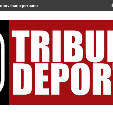
tomovilismo peruano
 Ultra Trail Cordillera Blanca cumple 11 años y se convier
guir construyendo un legado que inspire a nuevas generac
EQUEO MÉDICO COMO LA VERDADERA CLAVE PARA CRUZAR
SPERABA MUCHO MÁS DE CHEMO"
ARGENTINOS GAJDOSECH Y CALDERÓN COMO LOS MEJORES
: CICLISTAS DE TODO EL CONTINENTE LLEGAN A URUBAM
Nacional Sub 15 de Vóley Masculino en la VIDENA
RA SUBCAMPEÓN MUNDIAL EN SKATEBOARDING
ILE: QUISPE Y ZEGARRA DOMINAN LA EXIGENTE ANDES M
Tribuna Deportiva