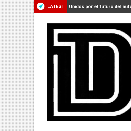
LATEST
Unidos por el futuro del au
De Huaraz para el mundo: La
Radamel Falcao: “Espero se
MARATÓN DE LIMA: EL CH
CLAUDIO PIZARRO: "YO E
URUBAMBA CORONÓ A LOS 
SANTÍSIMO DOWNHILL 2026
Se inauguró el Campeonato 
ÁNGELO CARO SE CONSAG
DOBLE ORO PERUANO EN CH