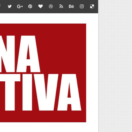
te en Marca Perú
iones de jóvenes”
 LA META
 DEL AMERICAN SERIES SANTÍSIMO DOWNHILL 2026
BA POR CUPO AL MUNDIAL
OUNTAIN SKYRACE