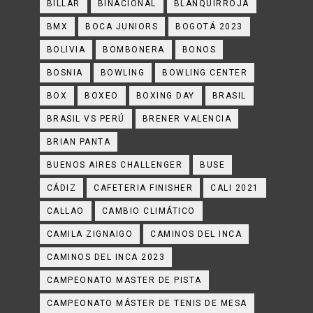
BILLAR
BINACIONAL
BLANQUIRROJA
BMX
BOCA JUNIORS
BOGOTÁ 2023
BOLIVIA
BOMBONERA
BONOS
BOSNIA
BOWLING
BOWLING CENTER
BOX
BOXEO
BOXING DAY
BRASIL
BRASIL VS PERÚ
BRENER VALENCIA
BRIAN PANTA
BUENOS AIRES CHALLENGER
BUSE
CÁDIZ
CAFETERIA FINISHER
CALI 2021
CALLAO
CAMBIO CLIMÁTICO
CAMILA ZIGNAIGO
CAMINOS DEL INCA
CAMINOS DEL INCA 2023
CAMPEONATO MASTER DE PISTA
CAMPEONATO MÁSTER DE TENIS DE MESA