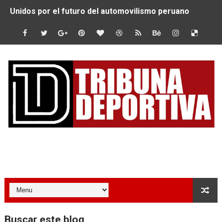
Unidos por el futuro del automovilismo peruano
De Huaraz para el mundo: La Ultra Trail Cordillera Blan
Radamel Falcao: “Espero seguir construyendo un legado
MARATÓN DE LIMA: EL CHEQUEO MÉDICO COMO LA VE
CLAUDIO PIZARRO: "YO ESPERABA MUCHO MÁS DE CH
URUBAMBA CORONÓ A LOS ARGENTINOS GAJDOSECH Y 
SANTÍSIMO DOWNHILL 2026: CICLISTAS DE TODO EL C
Tribuna Deportiva
Se inauguró el Campeonato Nacional Sub 15 de Vóley Ma
ÁNGELO CARO SE CONSAGRA SUBCAMPEÓN MUNDIAL E
DOBLE ORO PERUANO EN CHILE: QUISPE Y ZEGARRA D
Buscar este blog