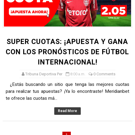
TODO O NADA: LA GRAN FINAL DEL RONEX 2025 SERÁ E
André Martínez gana el Rally de la Primavera del Rally M
DEPORTIVO MOQUEGUA DA EL PRIMER GOLPE Y SUEÑA
SUPER CUOTAS: ¡APUESTA Y GANA
CLASIFICACIÓN AL MUNDIAL U20 Y NUEVO RÉCORD NAC
CON LOS PRONÓSTICOS DE FÚTBOL
INTERNACIONAL!
HEILBRUNN, DREYFUSS, VALTAYO, MONTES, CASTRO Y 
Tribuna Deportiva Per
8:00 a.m.
0 Comments
¿Estás buscando un sitio que tenga las mejores cuotas
para realizar tus apuestas? ¡Ya lo encontraste! Meridianbet
te ofrece las cuotas má...
Read More