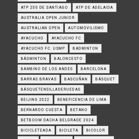
ATP 250 DE SANTIAGO
ATP DE ADELAIDA
AUSTRALIA OPEN JUNIOR
AUSTRALIAN OPEN
AUTOMOVILISMO
AYACUCHO
AYACUCHO FC
AYACUCHO FC. USMP
BADMINTON
BÁDMINTON
BALONCESTO
BAMBINO DE LOS ANDES
BARCELONA
BARRAS BRAVAS
BASCUÑAN
BÁSQUET
BÁSQUETENSILLADERUEDAS
BEIJING 2022
BENEFICENCIA DE LIMA
BERNARDO CUESTA
BETANO
BETBOOM DACHA BELGRADE 2024
BICICLETEADA
BICILETA
BICOLOR