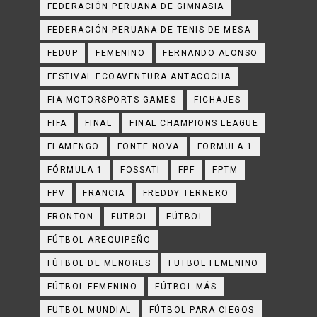
FEDERACIÓN PERUANA DE GIMNASIA
FEDERACIÓN PERUANA DE TENIS DE MESA
FEDUP
FEMENINO
FERNANDO ALONSO
FESTIVAL ECOAVENTURA ANTACOCHA
FIA MOTORSPORTS GAMES
FICHAJES
FIFA
FINAL
FINAL CHAMPIONS LEAGUE
FLAMENGO
FONTE NOVA
FORMULA 1
FÓRMULA 1
FOSSATI
FPF
FPTM
FPV
FRANCIA
FREDDY TERNERO
FRONTON
FUTBOL
FÚTBOL
FÚTBOL AREQUIPEÑO
FÚTBOL DE MENORES
FUTBOL FEMENINO
FÚTBOL FEMENINO
FÚTBOL MÁS
FUTBOL MUNDIAL
FÚTBOL PARA CIEGOS