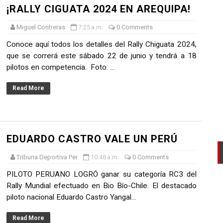
¡RALLY CIGUATA 2024 EN AREQUIPA!
AL DEL RONEX 2025 SERÁ ESTE 30 DE NOVIEMBRE
Miguel Contreras
7:25 a.m.
0 Comments
 de la Primavera del Rally Mobil Perú
Conoce aquí todos los detalles del Rally Chiguata 2024,
que se correrá este sábado 22 de junio y tendrá a 18
EL PRIMER GOLPE Y SUEÑA CON EL ASCENSO
pilotos en competencia. Foto: ...
L U20 Y NUEVO RÉCORD NACIONAL
Read More
LTAYO, MONTES, CASTRO Y RODRÍGUEZ SE IMPONEN EN LA
EDUARDO CASTRO VALE UN PERÚ
Tribuna Deportiva Per
10:48 a.m.
0 Comments
PILOTO PERUANO LOGRÓ ganar su categoría RC3 del
Rally Mundial efectuado en Bio Bío-Chile. El destacado
piloto nacional Eduardo Castro Yangal...
Read More