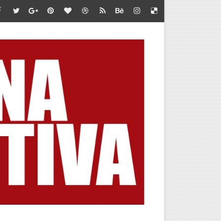
te en Marca Perú
iones de jóvenes”
 LA META
 DEL AMERICAN SERIES SANTÍSIMO DOWNHILL 2026
BA POR CUPO AL MUNDIAL
OUNTAIN SKYRACE