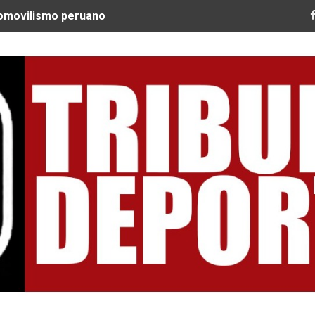
tomovilismo peruano
 Ultra Trail Cordillera Blanca cumple 11 años y se convier
guir construyendo un legado que inspire a nuevas generac
EQUEO MÉDICO COMO LA VERDADERA CLAVE PARA CRUZAR
SPERABA MUCHO MÁS DE CHEMO"
ARGENTINOS GAJDOSECH Y CALDERÓN COMO LOS MEJORES
: CICLISTAS DE TODO EL CONTINENTE LLEGAN A URUBAM
Nacional Sub 15 de Vóley Masculino en la VIDENA
RA SUBCAMPEÓN MUNDIAL EN SKATEBOARDING
ILE: QUISPE Y ZEGARRA DOMINAN LA EXIGENTE ANDES M
Tribuna Deportiva