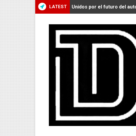
LATEST
Unidos por el futuro del au
De Huaraz para el mundo: La
Radamel Falcao: “Espero se
MARATÓN DE LIMA: EL CH
CLAUDIO PIZARRO: "YO E
URUBAMBA CORONÓ A LOS 
SANTÍSIMO DOWNHILL 2026
Se inauguró el Campeonato 
ÁNGELO CARO SE CONSAG
DOBLE ORO PERUANO EN CH