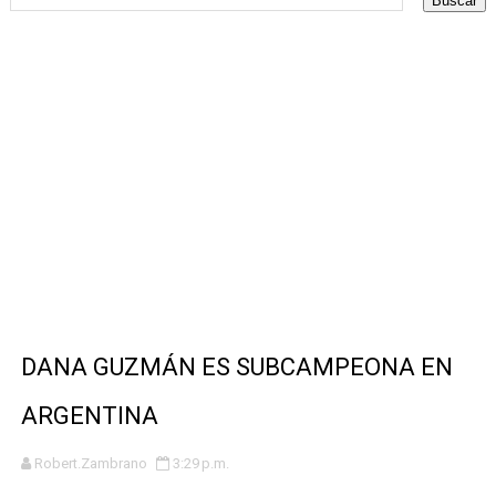
MÁS DE 1100 CORREDORES HICIERON HISTORIA EN EL 
JOSÉ MANUEL QUISPE SE LLEVA EL PRIMER PUESTO EN
CORREDORES JOSÉ MANUEL QUISPE Y ROSALÍA ZEGARRA
Harry Kane, Kudus y Lavia pisan fuerte con los nuevo S
LOS CRACKS DEL TRIATLÓN MUNDIAL VUELVEN A LA COS
GÉMINIS SE COBRA LA REVANCHA CON CIRCOLO
Los Dueños de Casa: El Team Perú inicia su camino en e
DANA GUZMÁN ES SUBCAMPEONA EN
UNA NUEVA AVENTURA: LLEGA LA PRIMERA EDICIÓN DE
ARGENTINA
Con éxito se desarrolló El Campeonato Nacional de Patin
Robert.Zambrano
3:29 p.m.
Deportistas se encuentran listos para demostrar sus hab