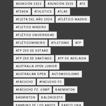
ASUNCIÓN 2022
ASUNCIÓN 2025
ATE
ATENEA
ATHLETICS
ATLAS
ATLETA DEL AÑO 2024
ATLÉTICO MADRID
ATLETICO MINEIRO
ATLÉTICO UNIVERSIDAD
ATLÉTICOMINEIRO
ATLETISMO
ATP
ATP 250 DE GSTAAD
ATP 250 DE SANTIAGO
ATP DE ADELAIDA
AUSTRALIA OPEN JUNIOR
AUSTRALIAN OPEN
AUTOMOVILISMO
AYACUCHO
AYACUCHO FC
AYACUCHO FC. USMP
BADMINTON
BÁDMINTON
BALONCESTO
BAMBINO DE LOS ANDES
BARCELONA