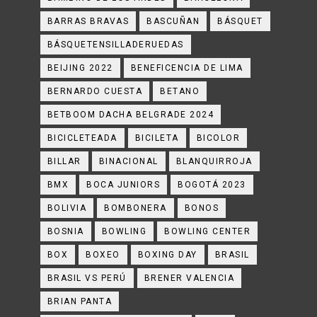
BARRAS BRAVAS
BASCUÑAN
BÁSQUET
BÁSQUETENSILLADERUEDAS
BEIJING 2022
BENEFICENCIA DE LIMA
BERNARDO CUESTA
BETANO
BETBOOM DACHA BELGRADE 2024
BICICLETEADA
BICILETA
BICOLOR
BILLAR
BINACIONAL
BLANQUIRROJA
BMX
BOCA JUNIORS
BOGOTÁ 2023
BOLIVIA
BOMBONERA
BONOS
BOSNIA
BOWLING
BOWLING CENTER
BOX
BOXEO
BOXING DAY
BRASIL
BRASIL VS PERÚ
BRENER VALENCIA
BRIAN PANTA