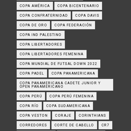
COPA AMÉRICA
COPA BICENTENARIO
COPA CONFRATERNIDAD
COPA DAVIS
COPA DE ORO
COPA FEDERACIÓN
COPA IND PALESTINO
COPA LIBERTADORES
COPA LIBERTADORES FEMENINA
COPA MUNDIAL DE FUTSAL DOWN 2022
COPA PADEL
COPA PANAMERICANA
COPA PANAMERICANA CADETE JUNIOR Y
OPEN PANAMERICANO
COPA PERÚ
COPA PERÚ FEMENINA
COPA RÍO
COPA SUDAMERICANA
COPA VESTON
CORAJE
CORINTHIANS
CORREDORES
CORTE DE CABELLO
CR7