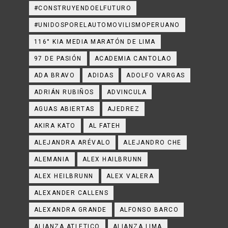
#CONSTRUYENDOELFUTURO
#UNIDOSPORELAUTOMOVILISMOPERUANO
116° KIA MEDIA MARATÓN DE LIMA
97 DE PASIÓN
ACADEMIA CANTOLAO
ADA BRAVO
ADIDAS
ADOLFO VARGAS
ADRIÁN RUBIÑOS
ADVINCULA
AGUAS ABIERTAS
AJEDREZ
AKIRA KATO
AL FATEH
ALEJANDRA ARÉVALO
ALEJANDRO CHE
ALEMANIA
ALEX HAILBRUNN
ALEX HEILBRUNN
ALEX VALERA
ALEXANDER CALLENS
ALEXANDRA GRANDE
ALFONSO BARCO
ALIANZA ATLETICO
ALIANZA LIMA