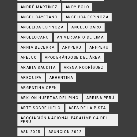
ANDRÉ MARTÍNEZ
ANDY POLO
ANGEL CAYETANO
ANGELICA ESPINOZA
ANGÉLICA ESPINOZA
ANGELO CARO
ANGELOCARO
ANIVERSARIO DE LIMA
ANNIA BECERRA
ANPPERU
ANPPERÚ
APEJUC
APODERÁNDOSE DEL ÁREA
ARABIA SAUDITA
ARENA RODRÍGUEZ
AREQUIPA
ARGENTINA
ARGENTINA OPEN
ARKLON HUERTAS DEL PINO
ARRIBA PERÚ
ARTE SOBRE HIELO
ASES DE LA PISTA
ASOCIACIÓN NACIONAL PARALÍMPICA DEL
PERÚ
ASU 2025
ASUNCION 2022