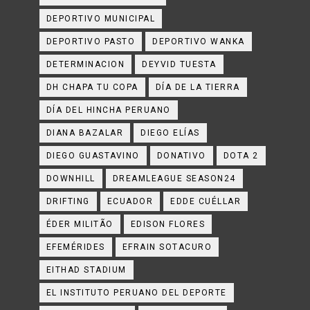
DEPORTIVO MUNICIPAL
DEPORTIVO PASTO
DEPORTIVO WANKA
DETERMINACION
DEYVID TUESTA
DH CHAPA TU COPA
DÍA DE LA TIERRA
DÍA DEL HINCHA PERUANO
DIANA BAZALAR
DIEGO ELÍAS
DIEGO GUASTAVINO
DONATIVO
DOTA 2
DOWNHILL
DREAMLEAGUE SEASON24
DRIFTING
ECUADOR
EDDE CUÉLLAR
ÉDER MILITÃO
EDISON FLORES
EFEMÉRIDES
EFRAIN SOTACURO
EITHAD STADIUM
EL INSTITUTO PERUANO DEL DEPORTE