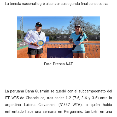
La tenista nacional logró alcanzar su segunda final consecutiva.
TODO O NADA: LA GRAN FINAL DEL RONEX 2025 SERÁ E
André Martínez gana el Rally de la Primavera del Rally M
DEPORTIVO MOQUEGUA DA EL PRIMER GOLPE Y SUEÑA
CLASIFICACIÓN AL MUNDIAL U20 Y NUEVO RÉCORD NAC
HEILBRUNN, DREYFUSS, VALTAYO, MONTES, CASTRO Y 
Foto: Prensa AAT
La peruana Dana Guzmán se quedó con el subcampeonato del
ITF W35 de Chacabuco, tras ceder 1-2 (7-6, 3-6 y 3-6) ante la
argentina Luisina Giovannini (N°357 WTA), a quién había
enfrentado hace una semana en Pergamino, también en una