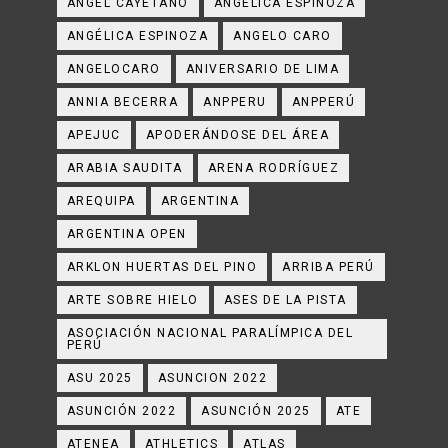
ANGEL CAYETANO
ANGELICA ESPINOZA
ANGÉLICA ESPINOZA
ANGELO CARO
ANGELOCARO
ANIVERSARIO DE LIMA
ANNIA BECERRA
ANPPERU
ANPPERÚ
APEJUC
APODERÁNDOSE DEL ÁREA
ARABIA SAUDITA
ARENA RODRÍGUEZ
AREQUIPA
ARGENTINA
ARGENTINA OPEN
ARKLON HUERTAS DEL PINO
ARRIBA PERÚ
ARTE SOBRE HIELO
ASES DE LA PISTA
ASOCIACIÓN NACIONAL PARALÍMPICA DEL
PERÚ
ASU 2025
ASUNCION 2022
ASUNCIÓN 2022
ASUNCIÓN 2025
ATE
ATENEA
ATHLETICS
ATLAS