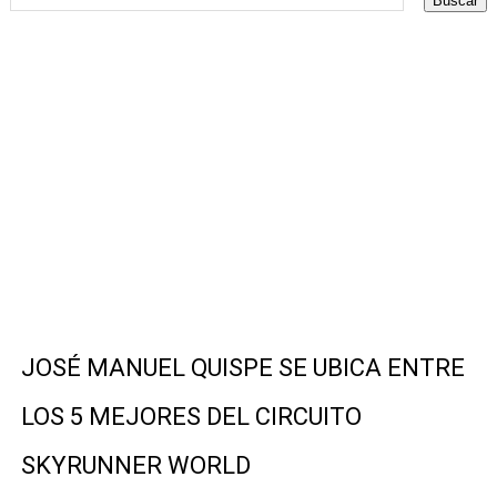
MÁS DE 1100 CORREDORES HICIERON HISTORIA EN EL 
JOSÉ MANUEL QUISPE SE LLEVA EL PRIMER PUESTO EN
CORREDORES JOSÉ MANUEL QUISPE Y ROSALÍA ZEGARRA
Harry Kane, Kudus y Lavia pisan fuerte con los nuevo S
LOS CRACKS DEL TRIATLÓN MUNDIAL VUELVEN A LA COS
GÉMINIS SE COBRA LA REVANCHA CON CIRCOLO
Los Dueños de Casa: El Team Perú inicia su camino en e
JOSÉ MANUEL QUISPE SE UBICA ENTRE
UNA NUEVA AVENTURA: LLEGA LA PRIMERA EDICIÓN DE
LOS 5 MEJORES DEL CIRCUITO
Con éxito se desarrolló El Campeonato Nacional de Patin
SKYRUNNER WORLD
Deportistas se encuentran listos para demostrar sus hab