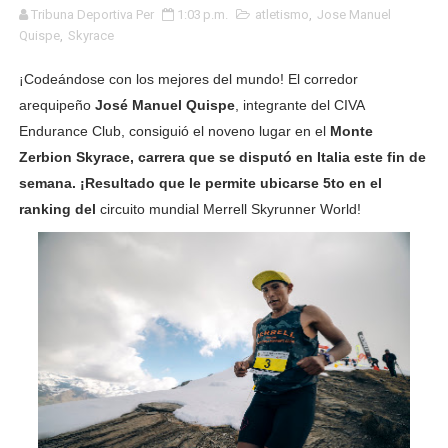
Tribuna Deportiva Per
1:03 p.m.
atletismo
,
Jose Manuel
TODO O NADA: LA GRAN FINAL DEL RONEX 2025 SERÁ E
Quispe
,
Skyrace
André Martínez gana el Rally de la Primavera del Rally M
¡Codeándose con los mejores del mundo! El corredor
arequipeño
José Manuel Quispe
, integrante del CIVA
DEPORTIVO MOQUEGUA DA EL PRIMER GOLPE Y SUEÑA
Endurance Club, consiguió el noveno lugar en el
Monte
Zerbion Skyrace, carrera que se disputó en Italia este fin de
CLASIFICACIÓN AL MUNDIAL U20 Y NUEVO RÉCORD NAC
semana. ¡Resultado que le permite ubicarse 5to en el
HEILBRUNN, DREYFUSS, VALTAYO, MONTES, CASTRO Y 
ranking del
circuito mundial
Merrell Skyrunner World!