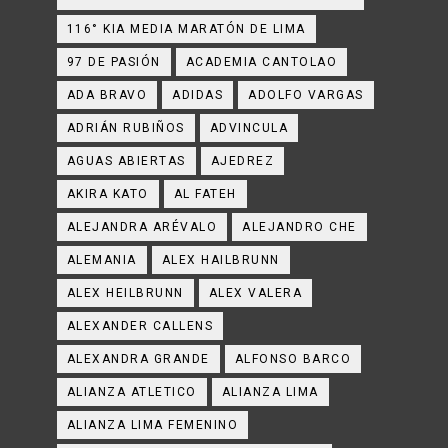
116° KIA MEDIA MARATÓN DE LIMA
97 DE PASIÓN
ACADEMIA CANTOLAO
ADA BRAVO
ADIDAS
ADOLFO VARGAS
ADRIÁN RUBIÑOS
ADVINCULA
AGUAS ABIERTAS
AJEDREZ
AKIRA KATO
AL FATEH
ALEJANDRA ARÉVALO
ALEJANDRO CHE
ALEMANIA
ALEX HAILBRUNN
ALEX HEILBRUNN
ALEX VALERA
ALEXANDER CALLENS
ALEXANDRA GRANDE
ALFONSO BARCO
ALIANZA ATLETICO
ALIANZA LIMA
ALIANZA LIMA FEMENINO