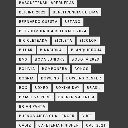
BÁSQUETENSILLADERUEDAS
BEIJING 2022
BENEFICENCIA DE LIMA
BERNARDO CUESTA
BETANO
BETBOOM DACHA BELGRADE 2024
BICICLETEADA
BICILETA
BICOLOR
BILLAR
BINACIONAL
BLANQUIRROJA
BMX
BOCA JUNIORS
BOGOTÁ 2023
BOLIVIA
BOMBONERA
BONOS
BOSNIA
BOWLING
BOWLING CENTER
BOX
BOXEO
BOXING DAY
BRASIL
BRASIL VS PERÚ
BRENER VALENCIA
BRIAN PANTA
BUENOS AIRES CHALLENGER
BUSE
CÁDIZ
CAFETERIA FINISHER
CALI 2021